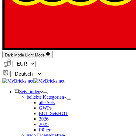
Dark Mode
Light Mode
Währung:
Sprache
ändern
Sets finden
beliebte Kategorien
alle Sets
GWPs
EOL-Sets
HOT
2026
2025
früher
nach Eigenschaften