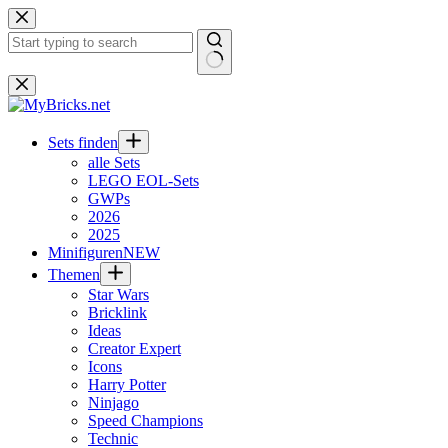
Zum
Inhalt
springen
Keine
Ergebnisse
Sets finden
alle Sets
LEGO EOL-Sets
GWPs
2026
2025
Minifiguren
NEW
Themen
Star Wars
Bricklink
Ideas
Creator Expert
Icons
Harry Potter
Ninjago
Speed Champions
Technic