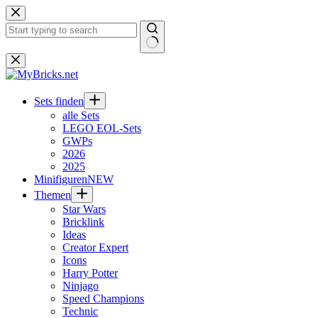
Zum
Inhalt
springen
Keine
Ergebnisse
Sets finden
alle Sets
LEGO EOL-Sets
GWPs
2026
2025
Minifiguren
NEW
Themen
Star Wars
Bricklink
Ideas
Creator Expert
Icons
Harry Potter
Ninjago
Speed Champions
Technic