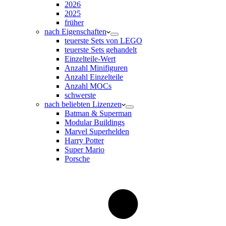
2026
2025
früher
nach Eigenschaften
teuerste Sets von LEGO
teuerste Sets gehandelt
Einzelteile-Wert
Anzahl Minifiguren
Anzahl Einzelteile
Anzahl MOCs
schwerste
nach beliebten Lizenzen
Batman & Superman
Modular Buildings
Marvel Superhelden
Harry Potter
Super Mario
Porsche