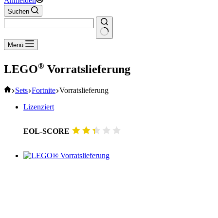
Anmelden
Suchen
Keine
Menü
Ergebnisse
®
LEGO
Vorratslieferung
Start
Sets
Fortnite
Vorratslieferung
Lizenziert
EOL-SCORE