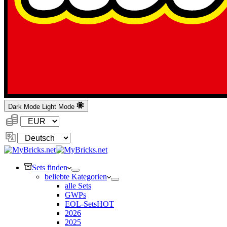
Dark Mode
Light Mode
Währung:
Sprache
ändern
Sets finden
beliebte Kategorien
alle Sets
GWPs
EOL-Sets
HOT
2026
2025