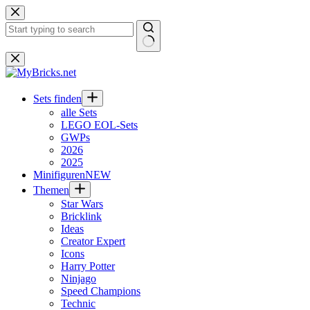
Zum
Inhalt
springen
Keine
Ergebnisse
Sets finden
alle Sets
LEGO EOL-Sets
GWPs
2026
2025
Minifiguren
NEW
Themen
Star Wars
Bricklink
Ideas
Creator Expert
Icons
Harry Potter
Ninjago
Speed Champions
Technic