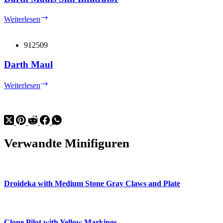
Darth
Weiterlesen
Mauls
Sith
Infiltrator
912509
Darth Maul
Darth
Weiterlesen
Maul
Verwandte Minifiguren
Droideka with Medium Stone Gray Claws and Plate
Clone Pilot with Yellow Markings