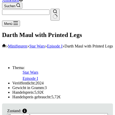
Anmelden
Suchen
Keine
Menü
Ergebnisse
Darth Maul with Printed Legs
Start
Minifiguren
Star Wars
Episode I
Darth Maul with Printed Legs
Thema:
Star Wars
Episode I
Veröffentlicht:
2024
Gewicht in Gramm:
3
Handelspreis:
5,92
€
Handelspreis gebraucht:
5,72
€
Zustand: