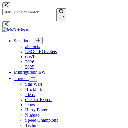
Zum
Inhalt
springen
Keine
Ergebnisse
Sets finden
alle Sets
LEGO EOL-Sets
GWPs
2026
2025
Minifiguren
NEW
Themen
Star Wars
Bricklink
Ideas
Creator Expert
Icons
Harry Potter
Ninjago
Speed Champions
Technic