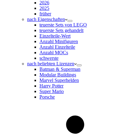
2026
2025
früher
nach Eigenschaften
teuerste Sets von LEGO
teuerste Sets gehandelt
Einzelteile-Wert
Anzahl Minifiguren
Anzahl Einzelteile
Anzahl MOCs
schwerste
nach beliebten Lizenzen
Batman & Superman
Modular Buildings
Marvel Superhelden
Harry Potter
Super Mario
Porsche