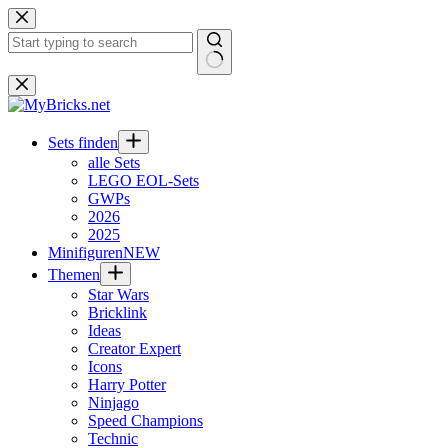
Zum
Inhalt
springen
Keine
Ergebnisse
Sets finden
alle Sets
LEGO EOL-Sets
GWPs
2026
2025
Minifiguren
NEW
Themen
Star Wars
Bricklink
Ideas
Creator Expert
Icons
Harry Potter
Ninjago
Speed Champions
Technic