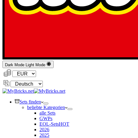
Dark Mode
Light Mode
Währung:
Sprache
ändern
Sets finden
beliebte Kategorien
alle Sets
GWPs
EOL-Sets
HOT
2026
2025