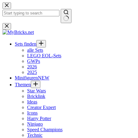
Zum
Inhalt
springen
Keine
Ergebnisse
Sets finden
alle Sets
LEGO EOL-Sets
GWPs
2026
2025
Minifiguren
NEW
Themen
Star Wars
Bricklink
Ideas
Creator Expert
Icons
Harry Potter
Ninjago
Speed Champions
Technic