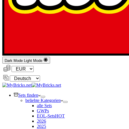
Dark Mode
Light Mode
Währung:
Sprache
ändern
Sets finden
beliebte Kategorien
alle Sets
GWPs
EOL-Sets
HOT
2026
2025