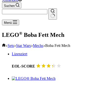
Anmelden
Suchen
Keine
Menü
Ergebnisse
®
LEGO
Boba Fett Mech
Start
Sets
Star Wars
Mechs
Boba Fett Mech
Lizenziert
EOL-SCORE