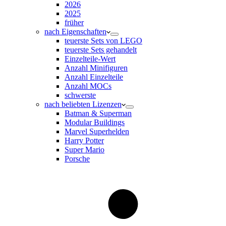
2026
2025
früher
nach Eigenschaften
teuerste Sets von LEGO
teuerste Sets gehandelt
Einzelteile-Wert
Anzahl Minifiguren
Anzahl Einzelteile
Anzahl MOCs
schwerste
nach beliebten Lizenzen
Batman & Superman
Modular Buildings
Marvel Superhelden
Harry Potter
Super Mario
Porsche