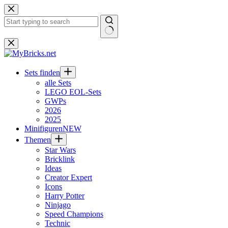
Zum
Inhalt
springen
Keine
Ergebnisse
Sets finden
alle Sets
LEGO EOL-Sets
GWPs
2026
2025
Minifiguren
NEW
Themen
Star Wars
Bricklink
Ideas
Creator Expert
Icons
Harry Potter
Ninjago
Speed Champions
Technic