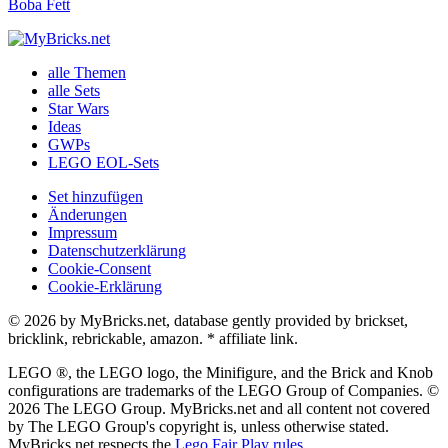
Boba Fett
alle Themen
alle Sets
Star Wars
Ideas
GWPs
LEGO EOL-Sets
Set hinzufügen
Änderungen
Impressum
Datenschutzerklärung
Cookie-Consent
Cookie-Erklärung
© 2026 by MyBricks.net, database gently provided by brickset,
bricklink, rebrickable, amazon. * affiliate link.
LEGO ®, the LEGO logo, the Minifigure, and the Brick and Knob
configurations are trademarks of the LEGO Group of Companies. ©
2026 The LEGO Group. MyBricks.net and all content not covered
by The LEGO Group's copyright is, unless otherwise stated.
MyBricks.net respects the
Lego Fair Play rules
.