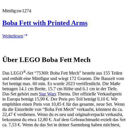
Minifig:
sw1274
Boba Fett with Printed Arms
Boba
Weiterlesen
Fett
with
Printed
Arms
Über LEGO Boba Fett Mech
®
Das LEGO
-Set “75369: Boba Fett Mech” besteht aus 155 Teilen
und enthält eine Minifigur und wiegt 172 Gramm. Die Bauzeit vom
Set beträgt max. 60 min. Es wurde 2023 veröffentlicht. Die Maße
betragen 14.1 cm Breite, 15.7 cm Höhe und 6.1 cm in der Tiefe.
Das Set gehört zum
Star Wars
Thema. Der offizielle Verkaufspreis
in Europa beträgt 15,99 €. Der Preis pro Teil beträgt 0,10 €. Wir
empfehlen einen Preis von 10,85 € für das gesamte, neue Set. Wenn
du die Einzelteile von “Boba Fett Mech” verkaufst, könntest du ca.
22,47 € verdienen. Wenn du es neu und originalverpackt verkaufst,
bekommst du etwa 12,80 €. Auf dem Gebrauchtmarkt erzielt das Set
ca. 7,53 €. Wenn du das Set in deiner Sammlung haben möchtest,