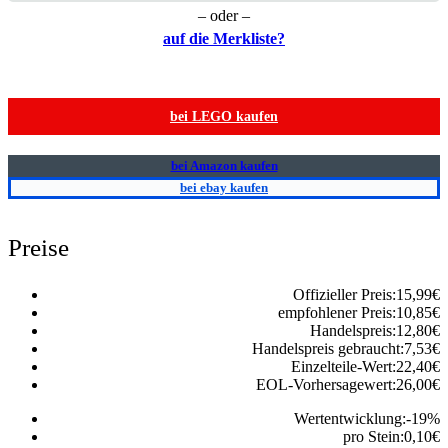
– oder –
auf die Merkliste?
bei LEGO kaufen
bei Amazon kaufen
bei ebay kaufen
Preise
Offizieller Preis:
15,99
€
empfohlener Preis:
10,85
€
Handelspreis:
12,80
€
Handelspreis gebraucht:
7,53
€
Einzelteile-Wert:
22,40
€
EOL-Vorhersagewert:
26,00
€
Wertentwicklung:
-19
%
pro Stein:
0,10
€