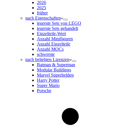
2026
2025
früher
nach Eigenschaften
teuerste Sets von LEGO
teuerste Sets gehandelt
Einzelteile-Wert
Anzahl Minifiguren
Anzahl Einzelteile
Anzahl MOCs
schwerste
nach beliebten Lizenzen
Batman & Superman
Modular Buildings
Marvel Superhelden
Harry Potter
Super Mario
Porsche