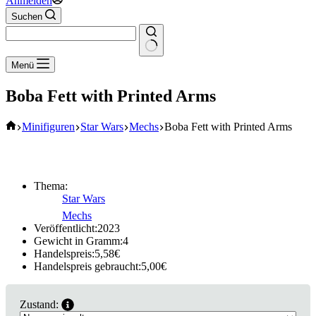
Anmelden
Suchen
Keine
Menü
Ergebnisse
Boba Fett with Printed Arms
Start
Minifiguren
Star Wars
Mechs
Boba Fett with Printed Arms
Thema:
Star Wars
Mechs
Veröffentlicht:
2023
Gewicht in Gramm:
4
Handelspreis:
5,58
€
Handelspreis gebraucht:
5,00
€
Zustand: