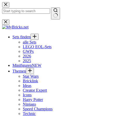
Zum
Inhalt
springen
Keine
Ergebnisse
Sets finden
alle Sets
LEGO EOL-Sets
GWPs
2026
2025
Minifiguren
NEW
Themen
Star Wars
Bricklink
Ideas
Creator Expert
Icons
Harry Potter
Ninjago
Speed Champions
Technic