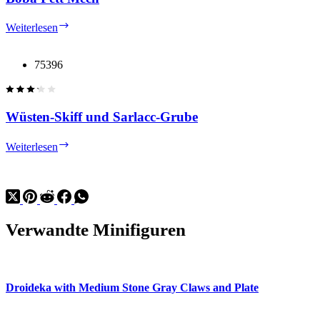
Boba
Weiterlesen
Fett
Mech
75396
Wüsten-Skiff und Sarlacc-Grube
Wüsten-
Weiterlesen
Skiff
und
Sarlacc-
Grube
Verwandte Minifiguren
Droideka with Medium Stone Gray Claws and Plate