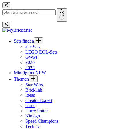
Zum
Inhalt
springen
Keine
Ergebnisse
Sets finden
alle Sets
LEGO EOL-Sets
GWPs
2026
2025
Minifiguren
NEW
Themen
Star Wars
Bricklink
Ideas
Creator Expert
Icons
Harry Potter
Ninjago
Speed Champions
Technic