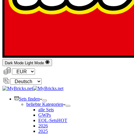
Dark Mode
Light Mode
Währung:
Sprache
ändern
Sets finden
beliebte Kategorien
alle Sets
GWPs
EOL-Sets
HOT
2026
2025