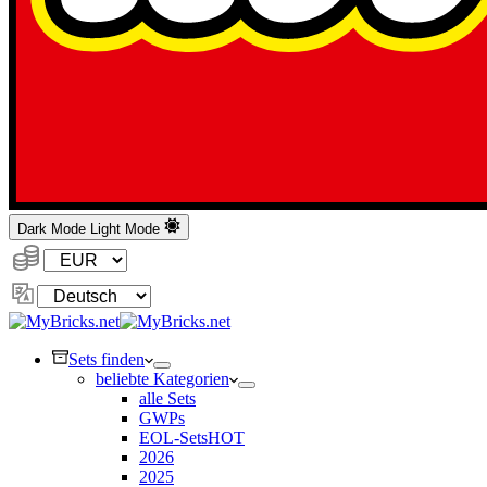
Dark Mode
Light Mode
Währung:
Sprache
ändern
Sets finden
beliebte Kategorien
alle Sets
GWPs
EOL-Sets
HOT
2026
2025