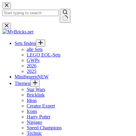
Zum
Inhalt
springen
Keine
Ergebnisse
Sets finden
alle Sets
LEGO EOL-Sets
GWPs
2026
2025
Minifiguren
NEW
Themen
Star Wars
Bricklink
Ideas
Creator Expert
Icons
Harry Potter
Ninjago
Speed Champions
Technic