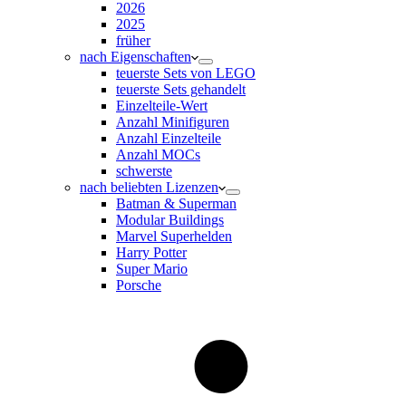
2026
2025
früher
nach Eigenschaften
teuerste Sets von LEGO
teuerste Sets gehandelt
Einzelteile-Wert
Anzahl Minifiguren
Anzahl Einzelteile
Anzahl MOCs
schwerste
nach beliebten Lizenzen
Batman & Superman
Modular Buildings
Marvel Superhelden
Harry Potter
Super Mario
Porsche