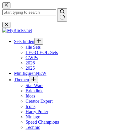
Zum
Inhalt
springen
Keine
Ergebnisse
Sets finden
alle Sets
LEGO EOL-Sets
GWPs
2026
2025
Minifiguren
NEW
Themen
Star Wars
Bricklink
Ideas
Creator Expert
Icons
Harry Potter
Ninjago
Speed Champions
Technic