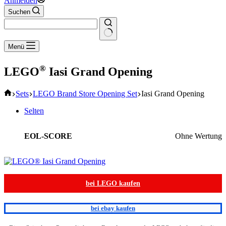
Anmelden
Suchen
Keine
Menü
Ergebnisse
®
LEGO
Iasi Grand Opening
Start
Sets
LEGO Brand Store Opening Set
Iasi Grand Opening
Selten
EOL-SCORE
Ohne Wertung
bei LEGO kaufen
bei ebay kaufen