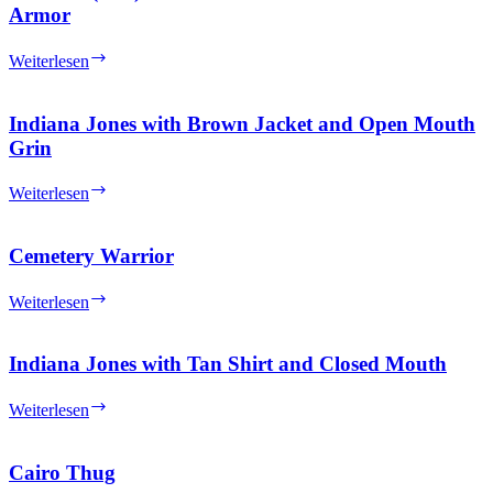
Armor
Skeleton
Weiterlesen
(Evil)
with
Helmet
Indiana Jones with Brown Jacket and Open Mouth
and
Grin
Metallic
Silver
Indiana
Weiterlesen
Armor
Jones
with
Brown
Cemetery Warrior
Jacket
and
Cemetery
Weiterlesen
Open
Warrior
Mouth
Grin
Indiana Jones with Tan Shirt and Closed Mouth
Indiana
Weiterlesen
Jones
with
Tan
Cairo Thug
Shirt