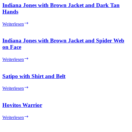
White
Indiana Jones with Brown Jacket and Dark Tan
Dress
Hands
Indiana
Weiterlesen
Jones
with
Brown
Indiana Jones with Brown Jacket and Spider Web
Jacket
on Face
and
Dark
Indiana
Weiterlesen
Tan
Jones
Hands
with
Brown
Satipo with Shirt and Belt
Jacket
and
Satipo
Weiterlesen
Spider
with
Web
Shirt
on
and
Hovitos Warrior
Face
Belt
Hovitos
Weiterlesen
Warrior