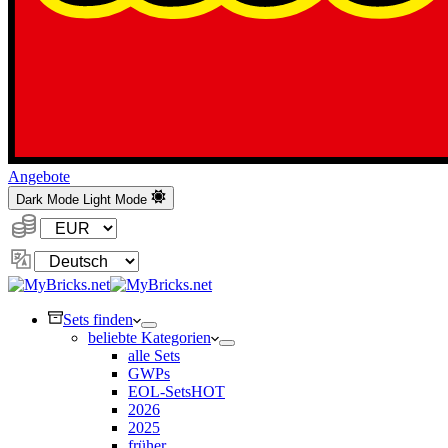
Angebote
Dark Mode
Light Mode
Währung:
Sprache
ändern
Sets finden
beliebte Kategorien
alle Sets
GWPs
EOL-Sets
HOT
2026
2025
früher