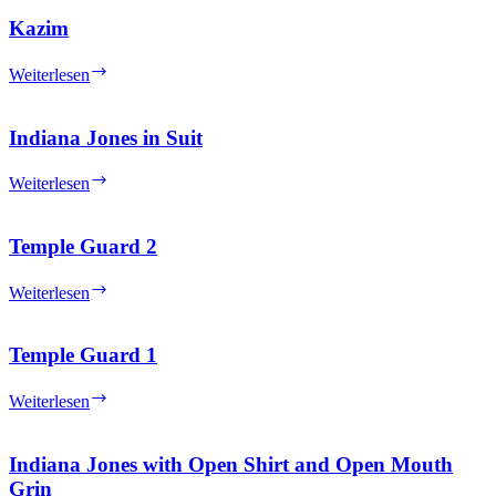
Kazim
Kazim
Weiterlesen
Indiana Jones in Suit
Indiana
Weiterlesen
Jones
in
Suit
Temple Guard 2
Temple
Weiterlesen
Guard
2
Temple Guard 1
Temple
Weiterlesen
Guard
1
Indiana Jones with Open Shirt and Open Mouth
Grin