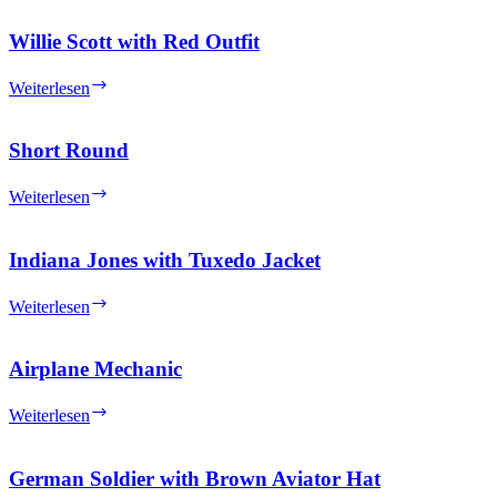
Che)
Willie Scott with Red Outfit
Willie
Weiterlesen
Scott
with
Red
Short Round
Outfit
Short
Weiterlesen
Round
Indiana Jones with Tuxedo Jacket
Indiana
Weiterlesen
Jones
with
Tuxedo
Airplane Mechanic
Jacket
Airplane
Weiterlesen
Mechanic
German Soldier with Brown Aviator Hat