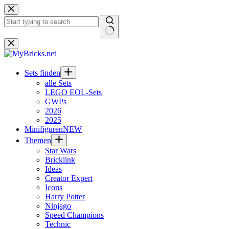
Zum
Inhalt
springen
Keine
Ergebnisse
Sets finden
alle Sets
LEGO EOL-Sets
GWPs
2026
2025
Minifiguren
NEW
Themen
Star Wars
Bricklink
Ideas
Creator Expert
Icons
Harry Potter
Ninjago
Speed Champions
Technic