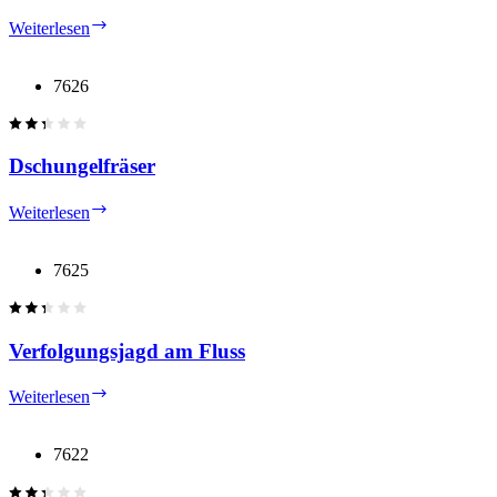
German
Weiterlesen
Soldier
with
Brown
7626
Aviator
Hat
Dschungelfräser
Dschungelfräser
Weiterlesen
7625
Verfolgungsjagd am Fluss
Verfolgungsjagd
Weiterlesen
am
Fluss
7622