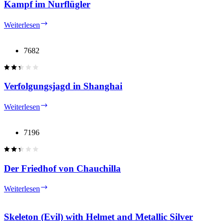
Kampf im Nurflügler
Kampf
Weiterlesen
im
Nurflügler
7682
Verfolgungsjagd in Shanghai
Verfolgungsjagd
Weiterlesen
in
Shanghai
7196
Der Friedhof von Chauchilla
Der
Weiterlesen
Friedhof
von
Chauchilla
Skeleton (Evil) with Helmet and Metallic Silver