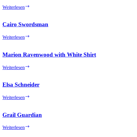
and
Cairo
Weiterlesen
Closed
Thug
Mouth
Cairo Swordsman
Cairo
Weiterlesen
Swordsman
Marion Ravenwood with White Shirt
Marion
Weiterlesen
Ravenwood
with
White
Elsa Schneider
Shirt
Elsa
Weiterlesen
Schneider
Grail Guardian
Grail
Weiterlesen
Guardian