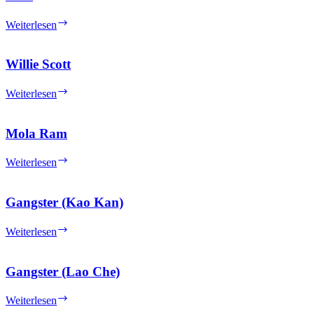
Indiana
Weiterlesen
Jones
with
Open
Willie Scott
Shirt
and
Willie
Weiterlesen
Open
Scott
Mouth
Grin
Mola Ram
Mola
Weiterlesen
Ram
Gangster (Kao Kan)
Gangster
Weiterlesen
(Kao
Kan)
Gangster (Lao Che)
Gangster
Weiterlesen
(Lao