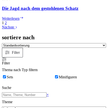
Die Jagd nach dem gestohlenen Schatz
Die
Weiterlesen
Jagd
1
2
nach
Nächste
dem
gestohlenen
sortiere nach
Schatz
Filter
Filter
Thema nach Typ filtern
Sets
Minifiguren
Suche
Suchen
×
Theme