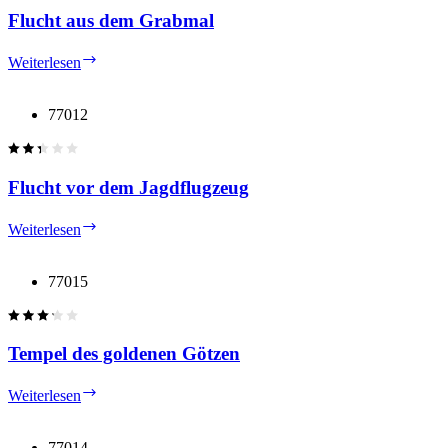
Tie
Flucht aus dem Grabmal
Flucht
Weiterlesen
aus
dem
Grabmal
77012
Flucht vor dem Jagdflugzeug
Flucht
Weiterlesen
vor
dem
Jagdflugzeug
77015
Tempel des goldenen Götzen
Tempel
Weiterlesen
des
goldenen
Götzen
77014