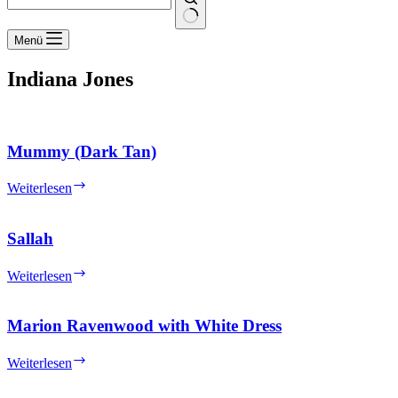
Keine
Menü
Ergebnisse
Indiana Jones
Mummy (Dark Tan)
Mummy
Weiterlesen
(Dark
Tan)
Sallah
Sallah
Weiterlesen
Marion Ravenwood with White Dress
Marion
Weiterlesen
Ravenwood
with