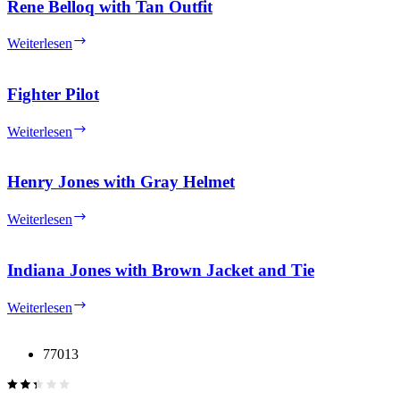
Rene Belloq with Tan Outfit
Rene
Weiterlesen
Belloq
with
Tan
Fighter Pilot
Outfit
Fighter
Weiterlesen
Pilot
Henry Jones with Gray Helmet
Henry
Weiterlesen
Jones
with
Gray
Indiana Jones with Brown Jacket and Tie
Helmet
Indiana
Weiterlesen
Jones
with
Brown
77013
Jacket
and