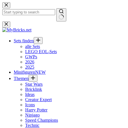
Zum
Inhalt
springen
Keine
Ergebnisse
Sets finden
alle Sets
LEGO EOL-Sets
GWPs
2026
2025
Minifiguren
NEW
Themen
Star Wars
Bricklink
Ideas
Creator Expert
Icons
Harry Potter
Ninjago
Speed Champions
Technic