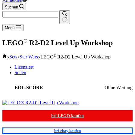
Anmelden
Suchen
Keine
Menü
Ergebnisse
®
LEGO
R2-D2 Level Up Workshop
Start
®
Sets
Star Wars
LEGO
R2-D2 Level Up Workshop
Lizenziert
Selten
EOL-SCORE
Ohne Wertung
bei LEGO kaufen
bei ebay kaufen