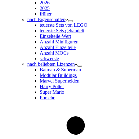
2026
2025
früher
nach Eigenschaften
teuerste Sets von LEGO
teuerste Sets gehandelt
Einzelteile-Wert
Anzahl Minifiguren
Anzahl Einzelteile
Anzahl MOCs
schwerste
nach beliebten Lizenzen
Batman & Superman
Modular Buildings
Marvel Superhelden
Harry Potter
Super Mario
Porsche