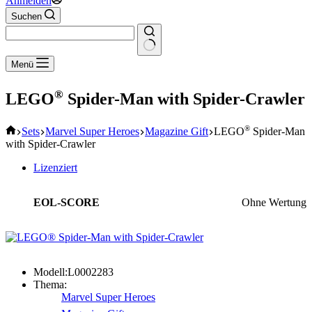
Anmelden
Suchen
Keine
Menü
Ergebnisse
®
LEGO
Spider-Man with Spider-Crawler
Start
®
Sets
Marvel Super Heroes
Magazine Gift
LEGO
Spider-Man
with Spider-Crawler
Lizenziert
EOL-SCORE
Ohne Wertung
Modell:
L0002283
Thema:
Marvel Super Heroes