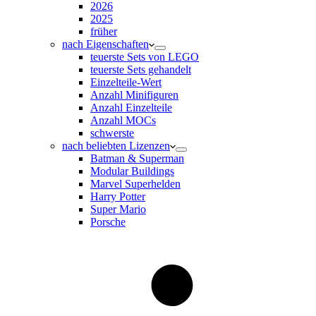
2026
2025
früher
nach Eigenschaften
teuerste Sets von LEGO
teuerste Sets gehandelt
Einzelteile-Wert
Anzahl Minifiguren
Anzahl Einzelteile
Anzahl MOCs
schwerste
nach beliebten Lizenzen
Batman & Superman
Modular Buildings
Marvel Superhelden
Harry Potter
Super Mario
Porsche