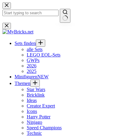
Zum
Inhalt
springen
Keine
Ergebnisse
Sets finden
alle Sets
LEGO EOL-Sets
GWPs
2026
2025
Minifiguren
NEW
Themen
Star Wars
Bricklink
Ideas
Creator Expert
Icons
Harry Potter
Ninjago
Speed Champions
Technic