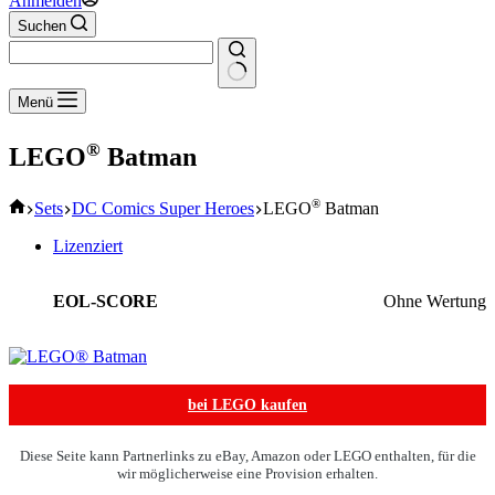
Anmelden
Suchen
Keine
Menü
Ergebnisse
®
LEGO
Batman
Start
®
Sets
DC Comics Super Heroes
LEGO
Batman
Lizenziert
EOL-SCORE
Ohne Wertung
bei LEGO kaufen
Diese Seite kann Partnerlinks zu eBay, Amazon oder LEGO enthalten, für die
wir möglicherweise eine Provision erhalten.