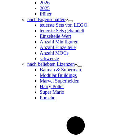
2026
2025
früher
nach Eigenschaften
teuerste Sets von LEGO
teuerste Sets gehandelt
Einzelteile-Wert
Anzahl Minifiguren
Anzahl Einzelteile
Anzahl MOCs
schwerste
nach beliebten Lizenzen
Batman & Superman
Modular Buildings
Marvel Superhelden
Harry Potter
Super Mario
Porsche