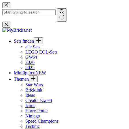
Zum
Inhalt
springen
Keine
Ergebnisse
Sets finden
alle Sets
LEGO EOL-Sets
GWPs
2026
2025
Minifiguren
NEW
Themen
Star Wars
Bricklink
Ideas
Creator Expert
Icons
Harry Potter
Ninjago
Speed Champions
Technic