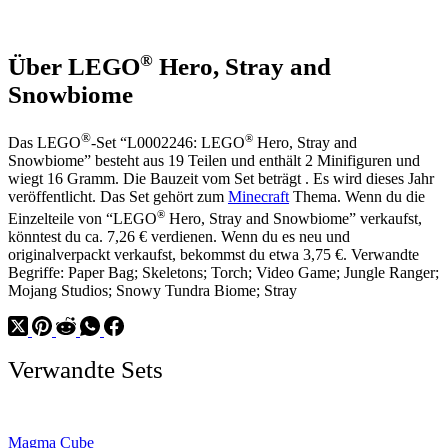
with
Helmet
®
Über LEGO
Hero, Stray and
Snowbiome
®
®
Das LEGO
-Set “L0002246: LEGO
Hero, Stray and
Snowbiome” besteht aus 19 Teilen und enthält 2 Minifiguren und
wiegt 16 Gramm. Die Bauzeit vom Set beträgt . Es wird dieses Jahr
veröffentlicht. Das Set gehört zum
Minecraft
Thema. Wenn du die
®
Einzelteile von “LEGO
Hero, Stray and Snowbiome” verkaufst,
könntest du ca. 7,26 € verdienen. Wenn du es neu und
originalverpackt verkaufst, bekommst du etwa 3,75 €. Verwandte
Begriffe: Paper Bag; Skeletons; Torch; Video Game; Jungle Ranger;
Mojang Studios; Snowy Tundra Biome; Stray
Verwandte Sets
Magma Cube