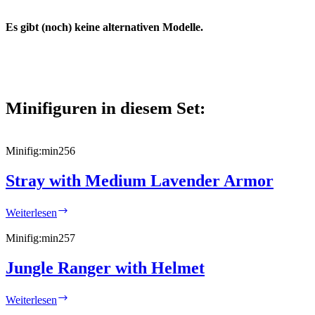
Es gibt (noch) keine alternativen Modelle.
Minifiguren in diesem Set:
Minifig:
min256
Stray with Medium Lavender Armor
Stray
Weiterlesen
with
Medium
Minifig:
min257
Lavender
Armor
Jungle Ranger with Helmet
Jungle
Weiterlesen
Ranger