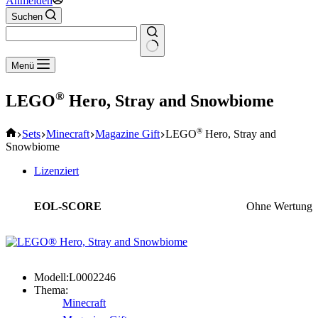
Anmelden
Suchen
Keine
Menü
Ergebnisse
®
LEGO
Hero, Stray and Snowbiome
Start
®
Sets
Minecraft
Magazine Gift
LEGO
Hero, Stray and
Snowbiome
Lizenziert
EOL-SCORE
Ohne Wertung
Modell:
L0002246
Thema:
Minecraft