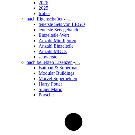
2026
2025
früher
nach Eigenschaften
teuerste Sets von LEGO
teuerste Sets gehandelt
Einzelteile-Wert
Anzahl Minifiguren
Anzahl Einzelteile
Anzahl MOCs
schwerste
nach beliebten Lizenzen
Batman & Superman
Modular Buildings
Marvel Superhelden
Harry Potter
Super Mario
Porsche