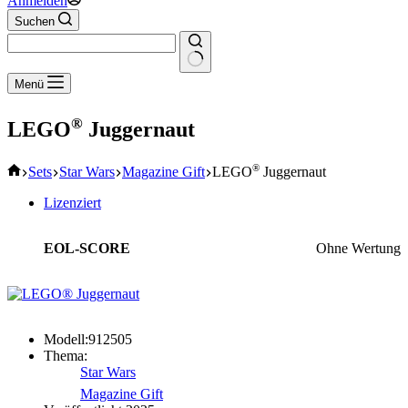
Anmelden
Suchen
Keine
Menü
Ergebnisse
®
LEGO
Juggernaut
Start
®
Sets
Star Wars
Magazine Gift
LEGO
Juggernaut
Lizenziert
EOL-SCORE
Ohne Wertung
Modell:
912505
Thema:
Star Wars
Magazine Gift