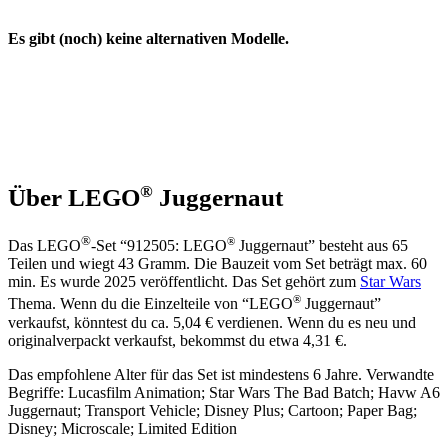
Es gibt (noch) keine alternativen Modelle.
®
Über LEGO
Juggernaut
®
®
Das LEGO
-Set “912505: LEGO
Juggernaut” besteht aus 65
Teilen und wiegt 43 Gramm. Die Bauzeit vom Set beträgt max. 60
min. Es wurde 2025 veröffentlicht. Das Set gehört zum
Star Wars
®
Thema. Wenn du die Einzelteile von “LEGO
Juggernaut”
verkaufst, könntest du ca. 5,04 € verdienen. Wenn du es neu und
originalverpackt verkaufst, bekommst du etwa 4,31 €.
Das empfohlene Alter für das Set ist mindestens 6 Jahre. Verwandte
Begriffe: Lucasfilm Animation; Star Wars The Bad Batch; Havw A6
Juggernaut; Transport Vehicle; Disney Plus; Cartoon; Paper Bag;
Disney; Microscale; Limited Edition