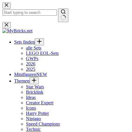
Zum
Inhalt
springen
Keine
Ergebnisse
Sets finden
alle Sets
LEGO EOL-Sets
GWPs
2026
2025
Minifiguren
NEW
Themen
Star Wars
Bricklink
Ideas
Creator Expert
Icons
Harry Potter
Ninjago
Speed Champions
Technic