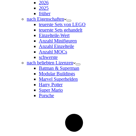
2026
2025
früher
nach Eigenschaften
teuerste Sets von LEGO
teuerste Sets gehandelt
Einzelteile-Wert
Anzahl Minifiguren
Anzahl Einzelteile
Anzahl MOCs
schwerste
nach beliebten Lizenzen
Batman & Superman
Modular Buildings
Marvel Superhelden
Harry Potter
Super Mario
Porsche