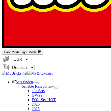
Dark Mode
Light Mode
Währung:
Sprache
ändern
Sets finden
beliebte Kategorien
alle Sets
GWPs
EOL-Sets
HOT
2026
2025