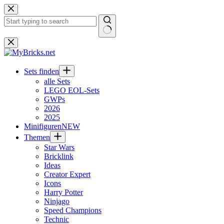
Zum
Inhalt
springen
Keine
Ergebnisse
Sets finden
alle Sets
LEGO EOL-Sets
GWPs
2026
2025
Minifiguren
NEW
Themen
Star Wars
Bricklink
Ideas
Creator Expert
Icons
Harry Potter
Ninjago
Speed Champions
Technic