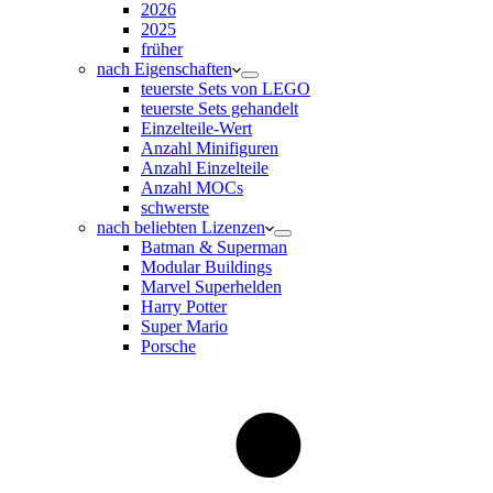
2026
2025
früher
nach Eigenschaften
teuerste Sets von LEGO
teuerste Sets gehandelt
Einzelteile-Wert
Anzahl Minifiguren
Anzahl Einzelteile
Anzahl MOCs
schwerste
nach beliebten Lizenzen
Batman & Superman
Modular Buildings
Marvel Superhelden
Harry Potter
Super Mario
Porsche