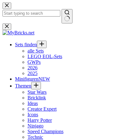
Zum
Inhalt
springen
Keine
Ergebnisse
Sets finden
alle Sets
LEGO EOL-Sets
GWPs
2026
2025
Minifiguren
NEW
Themen
Star Wars
Bricklink
Ideas
Creator Expert
Icons
Harry Potter
Ninjago
Speed Champions
Technic