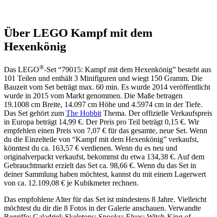
Gold
Robe
and
Über LEGO Kampf mit dem
Olive
Green
Hexenkönig
Cape
®
Das LEGO
-Set “79015: Kampf mit dem Hexenkönig” besteht aus
101 Teilen und enthält 3 Minifiguren und wiegt 150 Gramm. Die
Bauzeit vom Set beträgt max. 60 min. Es wurde 2014 veröffentlicht
wurde in 2015 vom Markt genommen. Die Maße betragen
19.1008 cm Breite, 14.097 cm Höhe und 4.5974 cm in der Tiefe.
Das Set gehört zum
The Hobbit
Thema. Der offizielle Verkaufspreis
in Europa beträgt 14,99 €. Der Preis pro Teil beträgt 0,15 €. Wir
empfehlen einen Preis von 7,07 € für das gesamte, neue Set. Wenn
du die Einzelteile von “Kampf mit dem Hexenkönig” verkaufst,
könntest du ca. 163,57 € verdienen. Wenn du es neu und
originalverpackt verkaufst, bekommst du etwa 134,38 €. Auf dem
Gebrauchtmarkt erzielt das Set ca. 98,66 €. Wenn du das Set in
deiner Sammlung haben möchtest, kannst du mit einem Lagerwert
von ca. 12.109,08 € je Kubikmeter rechnen.
Das empfohlene Alter für das Set ist mindestens 8 Jahre. Vielleicht
möchtest du dir die 8 Fotos in der Galerie anschauen. Verwandte
Begriffe: Galadriel; Skeletons; Spooky; Elves; Witch-King of