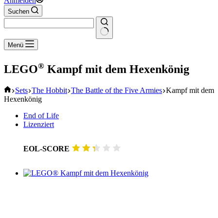
Anmelden
Suchen
Keine
Menü
Ergebnisse
®
LEGO
Kampf mit dem Hexenkönig
Start
Sets
The Hobbit
The Battle of the Five Armies
Kampf mit dem
Hexenkönig
End of Life
Lizenziert
EOL-SCORE