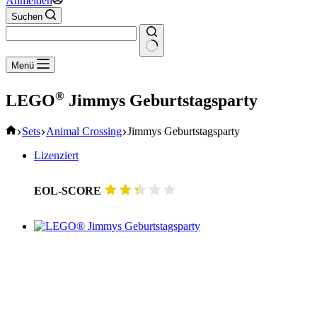
Anmelden
Suchen
Keine
Menü
Ergebnisse
®
LEGO
Jimmys Geburtstagsparty
Start
Sets
Animal Crossing
Jimmys Geburtstagsparty
Lizenziert
EOL-SCORE