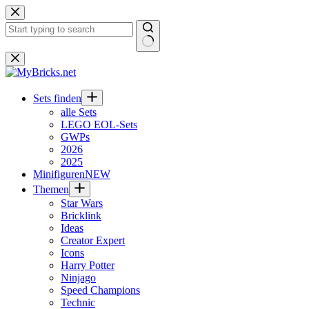
Zum
Inhalt
springen
Keine
Ergebnisse
Sets finden
alle Sets
LEGO EOL-Sets
GWPs
2026
2025
Minifiguren
NEW
Themen
Star Wars
Bricklink
Ideas
Creator Expert
Icons
Harry Potter
Ninjago
Speed Champions
Technic