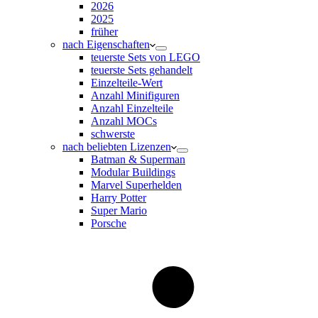
2026
2025
früher
nach Eigenschaften
teuerste Sets von LEGO
teuerste Sets gehandelt
Einzelteile-Wert
Anzahl Minifiguren
Anzahl Einzelteile
Anzahl MOCs
schwerste
nach beliebten Lizenzen
Batman & Superman
Modular Buildings
Marvel Superhelden
Harry Potter
Super Mario
Porsche