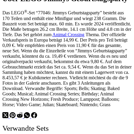
®
Das LEGO
-Set “77046: Jimmys Geburtstagsparty” besteht aus
170 Teilen und enthält eine Minifigur und wiegt 238 Gramm. Die
Bauzeit vom Set beträgt max. 60 min. Es wurde 2024 veröffentlicht.
Die Maße betragen 26.2 cm Breite, 14.1 cm Höhe und 4.8 cm in der
Tiefe. Das Set gehört zum
Animal Crossing
Thema. Der offizielle
Verkaufspreis in Europa beträgt 14,99 €. Der Preis pro Teil beträgt
0,09 €. Wir empfehlen einen Preis von 11,90 € für das gesamte,
neue Set. Wenn du die Einzelteile von “Jimmys Geburtstagsparty”
verkaufst, könntest du ca. 19,49 € verdienen. Wenn du es neu und
originalverpackt verkaufst, bekommst du etwa 9,80 €. Auf dem
Gebrauchtmarkt erzielt das Set ca. 9,54 €. Wenn du das Set in deiner
Sammlung haben möchtest, kannst du mit einem Lagerwert von ca.
8.453,57 € je Kubikmeter rechnen. Vielleicht möchtest du dir die 9
Fotos in der Galerie anschauen. Es gibt 3 Anleitungen als
Download. Verwandte Begriffe: Sports; Bells; Skating; Baked
Goods; Musical; Animal Crossing Series; Birthday; Animal
Crossing New Horizons; Fresh Produce; Lamppost; Balloons;
Horse; Video Game; Julian; Skateboard; Nintendo; Grass
Verwandte Sets