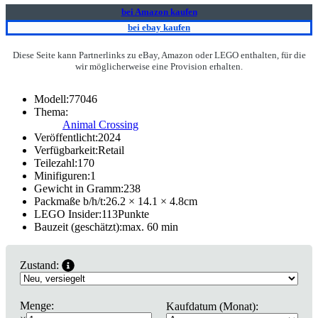
bei Amazon kaufen
bei ebay kaufen
Diese Seite kann Partnerlinks zu eBay, Amazon oder LEGO enthalten, für die
wir möglicherweise eine Provision erhalten.
Modell:
77046
Thema:
Animal Crossing
Veröffentlicht:
2024
Verfügbarkeit:
Retail
Teilezahl:
170
Minifiguren:
1
Gewicht in Gramm:
238
Packmaße b/h/t:
26.2 × 14.1 × 4.8
cm
LEGO Insider:
113
Punkte
Bauzeit (geschätzt):
max. 60 min
Zustand:
Menge:
Kaufdatum (Monat):