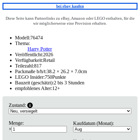
bei ebay kaufen
Diese Seite kann Partnerlinks zu eBay, Amazon oder LEGO enthalten, für die
wir möglicherweise eine Provision erhalten.
Modell:
76474
Thema:
Harry Potter
Veröffentlicht:
2026
Verfügbarkeit:
Retail
Teilezahl:
817
Packmaße b/h/t:
38.2 × 26.2 × 7.0
cm
LEGO Insider:
750
Punkte
Bauzeit (geschätzt):
2 bis 3 Stunden
empfohlenes Alter:
12
+
Zustand:
Menge:
Kaufdatum (Monat):
×