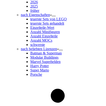
2026
2025
früher
nach Eigenschaften
teuerste Sets von LEGO
teuerste Sets gehandelt
Einzelteile-Wert
Anzahl Minifiguren
Anzahl Einzelteile
Anzahl MOCs
schwerste
nach beliebten Lizenzen
Batman & Superman
Modular Buildings
Marvel Superhelden
Harry Potter
Super Mario
Porsche