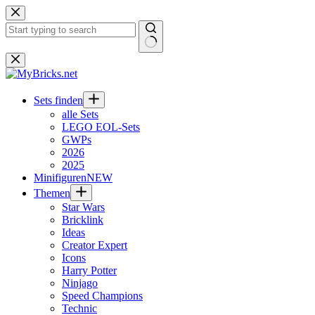
Zum
Inhalt
springen
Keine
Ergebnisse
Sets finden
alle Sets
LEGO EOL-Sets
GWPs
2026
2025
Minifiguren
NEW
Themen
Star Wars
Bricklink
Ideas
Creator Expert
Icons
Harry Potter
Ninjago
Speed Champions
Technic