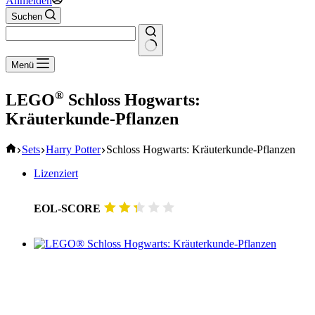
Anmelden
Suchen
Keine
Menü
Ergebnisse
®
LEGO
Schloss Hogwarts:
Kräuterkunde-Pflanzen
Start
Sets
Harry Potter
Schloss Hogwarts: Kräuterkunde-Pflanzen
Lizenziert
EOL-SCORE