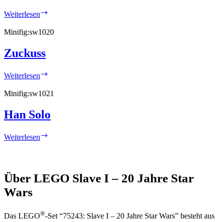
Princess
Weiterlesen
Leia
(20th
Minifig:
sw1020
Anniversary)
Zuckuss
Zuckuss
Weiterlesen
Minifig:
sw1021
Han Solo
Han
Weiterlesen
Solo
Über LEGO Slave I – 20 Jahre Star
Wars
®
Das LEGO
-Set “75243: Slave I – 20 Jahre Star Wars” besteht aus