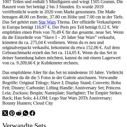
1007 Teilen und enthält 5 Minifiguren und wiegt 1505 Gramm. Die
Bauzeit vom Set beträgt 2 bis 3 Stunden. Es wurde 2019
veröffentlicht wurde in 2020 vom Markt genommen. Die Maße
betragen 48.00 cm Breite, 37.80 cm Höhe und 7.00 cm in der Tiefe.
Das Set gehört zum
Star Wars
Thema. Der offizielle Verkaufspreis
in Europa beträgt 116,97 €. Der Preis pro Teil beträgt 0,12 €. Wir
empfehlen einen Preis von 70,49 € für das gesamte, neue Set. Wenn
du die Einzelteile von “Slave I – 20 Jahre Star Wars” verkaufst,
könntest du ca. 275,04 € verdienen. Wenn du es neu und
originalverpackt verkaufst, bekommst du etwa 152,06 €. Auf dem
Gebrauchtmarkt erzielt das Set ca. 114,05 €. Wenn du das Set in
deiner Sammlung haben möchtest, kannst du mit einem Lagerwert
von ca. 9.209,66 € je Kubikmeter rechnen.
Das empfohlene Alter für das Set ist mindestens 10 Jahre. Vielleicht
möchtest du dir die 5 Fotos in der Galerie anschauen. Verwandte
Begriffe: Original Trilogy; Slave I; Display Stand; Converts; Boba
Fett; Disney; Carbonite; Lifting Handle; Anniversary Set; Princess
Leia; Zuckuss; Bespin; Nameplate; Starfighter; The Empire Strikes
Back; Han Solo; 4-LOM; Lego Star Wars 20Th Anniversary;
Bounty Hunters; Cloud City
Verwandte Sets