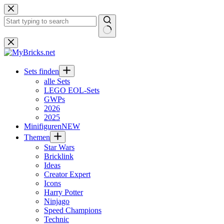
Zum
Inhalt
springen
Keine
Ergebnisse
Sets finden
alle Sets
LEGO EOL-Sets
GWPs
2026
2025
Minifiguren
NEW
Themen
Star Wars
Bricklink
Ideas
Creator Expert
Icons
Harry Potter
Ninjago
Speed Champions
Technic