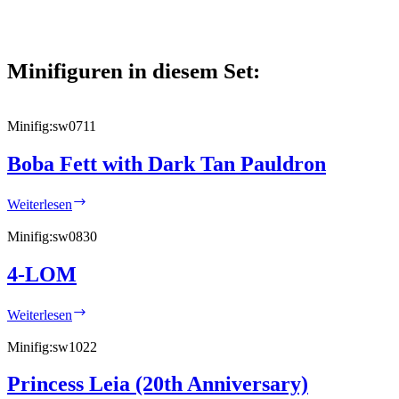
Minifiguren in diesem Set:
Minifig:
sw0711
Boba Fett with Dark Tan Pauldron
Boba
Weiterlesen
Fett
with
Minifig:
sw0830
Dark
Tan
4-LOM
Pauldron
4-
Weiterlesen
LOM
Minifig:
sw1022
Princess Leia (20th Anniversary)