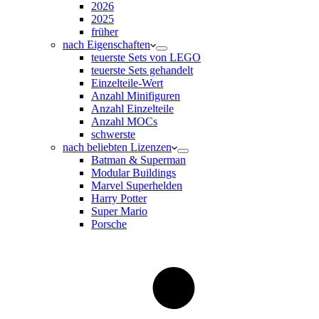
2026
2025
früher
nach Eigenschaften
teuerste Sets von LEGO
teuerste Sets gehandelt
Einzelteile-Wert
Anzahl Minifiguren
Anzahl Einzelteile
Anzahl MOCs
schwerste
nach beliebten Lizenzen
Batman & Superman
Modular Buildings
Marvel Superhelden
Harry Potter
Super Mario
Porsche