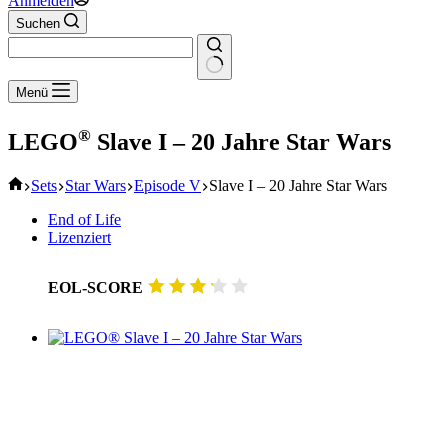
Anmelden
Suchen
Keine
Menü
Ergebnisse
®
LEGO
Slave I – 20 Jahre Star Wars
Start
Sets
Star Wars
Episode V
Slave I – 20 Jahre Star Wars
End of Life
Lizenziert
EOL-SCORE