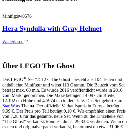
Minifig:
sw0576
Hera Syndulla with Gray Helmet
Hera
Weiterlesen
Syndulla
with
Gray
Helmet
Über LEGO The Ghost
®
Das LEGO
-Set “75127: The Ghost” besteht aus 104 Teilen und
enthält eine Minifigur und wiegt 113 Gramm. Die Bauzeit vom Set
beträgt max. 60 min. Es wurde 2016 veröffentlicht wurde in 2016
vom Markt genommen. Die Maße betragen 14.097 cm Breite,
12.192 cm Höhe und 4.5974 cm in der Tiefe. Das Set gehört zum
Star Wars
Thema. Der offizielle Verkaufspreis in Europa beträgt
9,99 €. Der Preis pro Teil beträgt 0,10 €. Wir empfehlen einen Preis
von 7,28 € für das gesamte, neue Set. Wenn du die Einzelteile von
“The Ghost” verkaufst, könntest du ca. 29,33 € verdienen. Wenn du
es neu und originalverpackt verkaufst, bekommst du etwa 31,06 €.