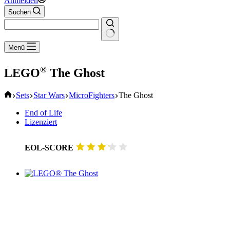
Anmelden
Suchen
Keine
Menü
Ergebnisse
®
LEGO
The Ghost
Start
Sets
Star Wars
MicroFighters
The Ghost
End of Life
Lizenziert
EOL-SCORE