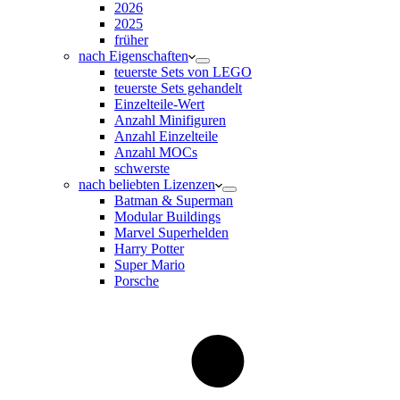
2026
2025
früher
nach Eigenschaften
teuerste Sets von LEGO
teuerste Sets gehandelt
Einzelteile-Wert
Anzahl Minifiguren
Anzahl Einzelteile
Anzahl MOCs
schwerste
nach beliebten Lizenzen
Batman & Superman
Modular Buildings
Marvel Superhelden
Harry Potter
Super Mario
Porsche