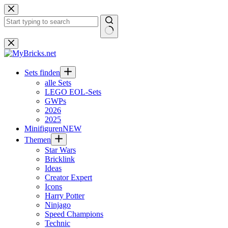
Zum
Inhalt
springen
Keine
Ergebnisse
Sets finden
alle Sets
LEGO EOL-Sets
GWPs
2026
2025
Minifiguren
NEW
Themen
Star Wars
Bricklink
Ideas
Creator Expert
Icons
Harry Potter
Ninjago
Speed Champions
Technic