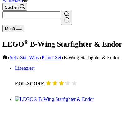
Anmelden
Suchen
Keine
Menü
Ergebnisse
®
LEGO
B-Wing Starfighter & Endor
Start
Sets
Star Wars
Planet Set
B-Wing Starfighter & Endor
Lizenziert
EOL-SCORE