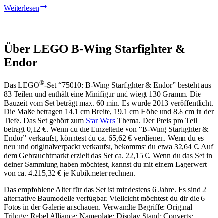
B-
Weiterlesen
wing
Pilot
with
Reddish
Über LEGO B-Wing Starfighter &
Brown
Helmet
Endor
®
Das LEGO
-Set “75010: B-Wing Starfighter & Endor” besteht aus
83 Teilen und enthält eine Minifigur und wiegt 130 Gramm. Die
Bauzeit vom Set beträgt max. 60 min. Es wurde 2013 veröffentlicht.
Die Maße betragen 14.1 cm Breite, 19.1 cm Höhe und 8.8 cm in der
Tiefe. Das Set gehört zum
Star Wars
Thema. Der Preis pro Teil
beträgt 0,12 €. Wenn du die Einzelteile von “B-Wing Starfighter &
Endor” verkaufst, könntest du ca. 65,62 € verdienen. Wenn du es
neu und originalverpackt verkaufst, bekommst du etwa 32,64 €. Auf
dem Gebrauchtmarkt erzielt das Set ca. 22,15 €. Wenn du das Set in
deiner Sammlung haben möchtest, kannst du mit einem Lagerwert
von ca. 4.215,32 € je Kubikmeter rechnen.
Das empfohlene Alter für das Set ist mindestens 6 Jahre. Es sind 2
alternative Baumodelle verfügbar. Vielleicht möchtest du dir die 6
Fotos in der Galerie anschauen. Verwandte Begriffe: Original
Trilogy; Rebel Alliance; Nameplate; Display Stand; Converts;