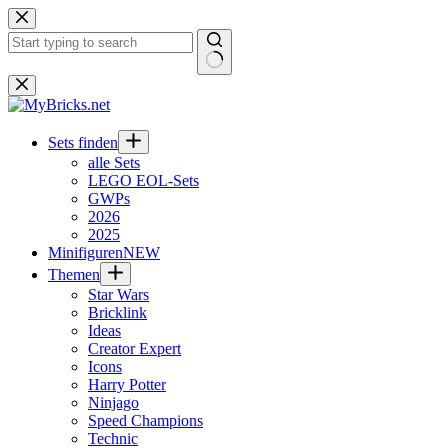
Zum
Inhalt
springen
Keine
Ergebnisse
Sets finden
alle Sets
LEGO EOL-Sets
GWPs
2026
2025
Minifiguren
NEW
Themen
Star Wars
Bricklink
Ideas
Creator Expert
Icons
Harry Potter
Ninjago
Speed Champions
Technic