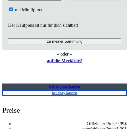
mit Minifiguren
Der Kaufpreis ist nur für dich sichtbar!
zu meiner Sammlung
– oder –
auf die Merkliste?
bei Amazon kaufen
bei ebay kaufen
Preise
Offizieller Preis:
9,99
$
empfohlener Preis:
5,00
$