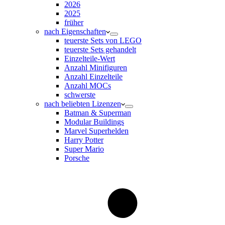
2026
2025
früher
nach Eigenschaften
teuerste Sets von LEGO
teuerste Sets gehandelt
Einzelteile-Wert
Anzahl Minifiguren
Anzahl Einzelteile
Anzahl MOCs
schwerste
nach beliebten Lizenzen
Batman & Superman
Modular Buildings
Marvel Superhelden
Harry Potter
Super Mario
Porsche