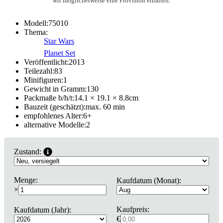
wir möglicherweise eine Provision erhalten.
Modell:
75010
Thema:
Star Wars
Planet Set
Veröffentlicht:
2013
Teilezahl:
83
Minifiguren:
1
Gewicht in Gramm:
130
Packmaße b/h/t:
14.1 × 19.1 × 8.8
cm
Bauzeit (geschätzt):
max. 60 min
empfohlenes Alter:
6
+
alternative Modelle:
2
Zustand:
Menge:
Kaufdatum (Monat):
×
Kaufpreis:
Kaufdatum (Jahr):
€