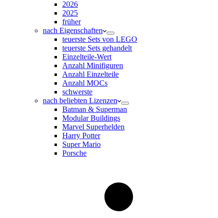
2026
2025
früher
nach Eigenschaften
teuerste Sets von LEGO
teuerste Sets gehandelt
Einzelteile-Wert
Anzahl Minifiguren
Anzahl Einzelteile
Anzahl MOCs
schwerste
nach beliebten Lizenzen
Batman & Superman
Modular Buildings
Marvel Superhelden
Harry Potter
Super Mario
Porsche