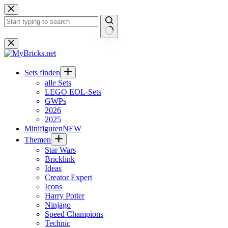
Zum
Inhalt
springen
Keine
Ergebnisse
Sets finden
alle Sets
LEGO EOL-Sets
GWPs
2026
2025
Minifiguren
NEW
Themen
Star Wars
Bricklink
Ideas
Creator Expert
Icons
Harry Potter
Ninjago
Speed Champions
Technic