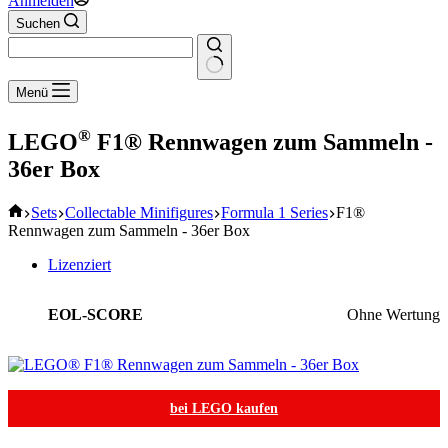
Anmelden
Suchen
Keine
Menü
Ergebnisse
®
LEGO
F1® Rennwagen zum Sammeln -
36er Box
Start
Sets
Collectable Minifigures
Formula 1 Series
F1®
Rennwagen zum Sammeln - 36er Box
Lizenziert
EOL-SCORE
Ohne Wertung
bei LEGO kaufen