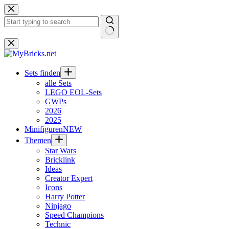
Zum
Inhalt
springen
Keine
Ergebnisse
Sets finden
alle Sets
LEGO EOL-Sets
GWPs
2026
2025
Minifiguren
NEW
Themen
Star Wars
Bricklink
Ideas
Creator Expert
Icons
Harry Potter
Ninjago
Speed Champions
Technic