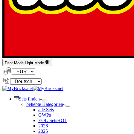
Dark Mode
Light Mode
Währung:
Sprache
ändern
Sets finden
beliebte Kategorien
alle Sets
GWPs
EOL-Sets
HOT
2026
2025