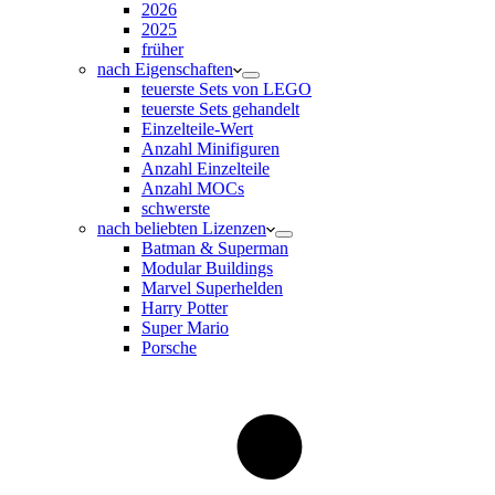
2026
2025
früher
nach Eigenschaften
teuerste Sets von LEGO
teuerste Sets gehandelt
Einzelteile-Wert
Anzahl Minifiguren
Anzahl Einzelteile
Anzahl MOCs
schwerste
nach beliebten Lizenzen
Batman & Superman
Modular Buildings
Marvel Superhelden
Harry Potter
Super Mario
Porsche