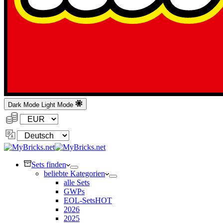
Dark Mode
Light Mode
Währung:
Sprache
ändern
Sets finden
beliebte Kategorien
alle Sets
GWPs
EOL-Sets
HOT
2026
2025