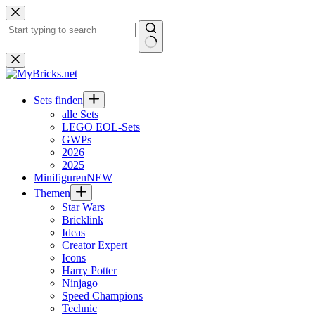
Zum
Inhalt
springen
Keine
Ergebnisse
Sets finden
alle Sets
LEGO EOL-Sets
GWPs
2026
2025
Minifiguren
NEW
Themen
Star Wars
Bricklink
Ideas
Creator Expert
Icons
Harry Potter
Ninjago
Speed Champions
Technic