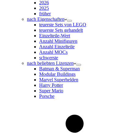
2026
2025
früher
nach Eigenschaften
teuerste Sets von LEGO
teuerste Sets gehandelt
Einzelteile-Wert
Anzahl Minifiguren
Anzahl Einzelteile
Anzahl MOCs
schwerste
nach beliebten Lizenzen
Batman & Superman
Modular Buildings
Marvel Superhelden
Harry Potter
Super Mario
Porsche