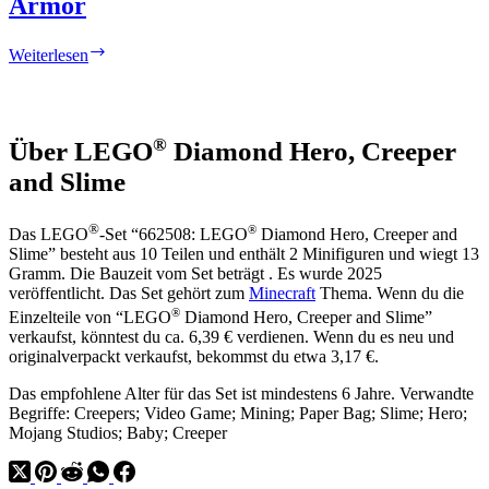
Armor
Hero
Weiterlesen
with
Tan
Torso
and
®
Über LEGO
Diamond Hero, Creeper
Medium
Azure
and Slime
Armor
®
®
Das LEGO
-Set “662508: LEGO
Diamond Hero, Creeper and
Slime” besteht aus 10 Teilen und enthält 2 Minifiguren und wiegt 13
Gramm. Die Bauzeit vom Set beträgt . Es wurde 2025
veröffentlicht. Das Set gehört zum
Minecraft
Thema. Wenn du die
®
Einzelteile von “LEGO
Diamond Hero, Creeper and Slime”
verkaufst, könntest du ca. 6,39 € verdienen. Wenn du es neu und
originalverpackt verkaufst, bekommst du etwa 3,17 €.
Das empfohlene Alter für das Set ist mindestens 6 Jahre. Verwandte
Begriffe: Creepers; Video Game; Mining; Paper Bag; Slime; Hero;
Mojang Studios; Baby; Creeper