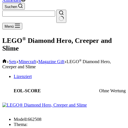
Anmelden
Suchen
Keine
Menü
Ergebnisse
®
LEGO
Diamond Hero, Creeper and
Slime
Start
®
Sets
Minecraft
Magazine Gift
LEGO
Diamond Hero,
Creeper and Slime
Lizenziert
EOL-SCORE
Ohne Wertung
Modell:
662508
Thema: