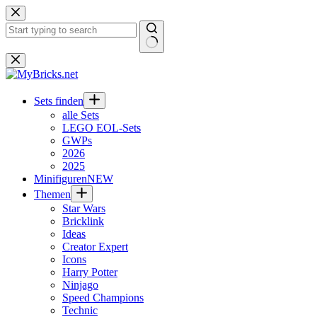
Zum
Inhalt
springen
Keine
Ergebnisse
Sets finden
alle Sets
LEGO EOL-Sets
GWPs
2026
2025
Minifiguren
NEW
Themen
Star Wars
Bricklink
Ideas
Creator Expert
Icons
Harry Potter
Ninjago
Speed Champions
Technic