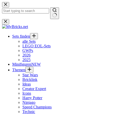
Zum
Inhalt
springen
Keine
Ergebnisse
Sets finden
alle Sets
LEGO EOL-Sets
GWPs
2026
2025
Minifiguren
NEW
Themen
Star Wars
Bricklink
Ideas
Creator Expert
Icons
Harry Potter
Ninjago
Speed Champions
Technic