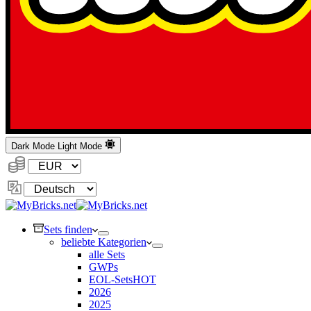
Dark Mode
Light Mode
Währung:
Sprache
ändern
Sets finden
beliebte Kategorien
alle Sets
GWPs
EOL-Sets
HOT
2026
2025