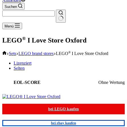
Anmelden
Suchen
Keine
Menü
Ergebnisse
®
LEGO
I Love Store Oxford
Start
®
Sets
LEGO brand stores
LEGO
I Love Store Oxford
Lizenziert
Selten
EOL-SCORE
Ohne Wertung
bei LEGO kaufen
bei ebay kaufen