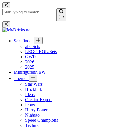
Zum
Inhalt
springen
Keine
Ergebnisse
Sets finden
alle Sets
LEGO EOL-Sets
GWPs
2026
2025
Minifiguren
NEW
Themen
Star Wars
Bricklink
Ideas
Creator Expert
Icons
Harry Potter
Ninjago
Speed Champions
Technic