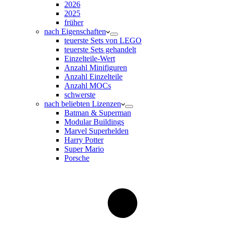
2026
2025
früher
nach Eigenschaften
teuerste Sets von LEGO
teuerste Sets gehandelt
Einzelteile-Wert
Anzahl Minifiguren
Anzahl Einzelteile
Anzahl MOCs
schwerste
nach beliebten Lizenzen
Batman & Superman
Modular Buildings
Marvel Superhelden
Harry Potter
Super Mario
Porsche