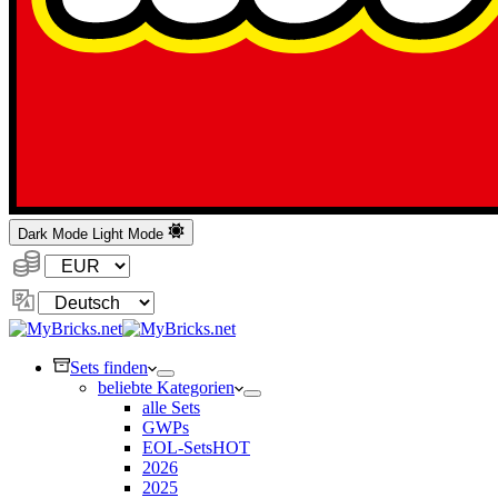
Dark Mode
Light Mode
Währung:
Sprache
ändern
Sets finden
beliebte Kategorien
alle Sets
GWPs
EOL-Sets
HOT
2026
2025