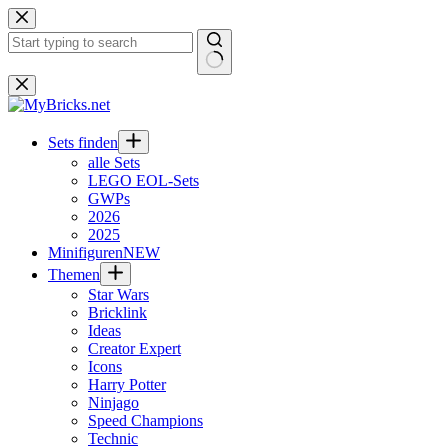
Zum
Inhalt
springen
Keine
Ergebnisse
Sets finden
alle Sets
LEGO EOL-Sets
GWPs
2026
2025
Minifiguren
NEW
Themen
Star Wars
Bricklink
Ideas
Creator Expert
Icons
Harry Potter
Ninjago
Speed Champions
Technic