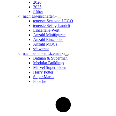
2026
2025
früher
nach Eigenschaften
teuerste Sets von LEGO
teuerste Sets gehandelt
Einzelteile-Wert
Anzahl Minifiguren
Anzahl Einzelteile
Anzahl MOCs
schwerste
nach beliebten Lizenzen
Batman & Superman
Modular Buildings
Marvel Superhelden
Harry Potter
Super Mario
Porsche