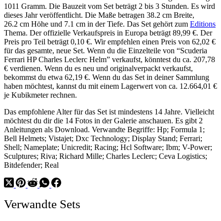
1011 Gramm. Die Bauzeit vom Set beträgt 2 bis 3 Stunden. Es wird
dieses Jahr veröffentlicht. Die Maße betragen 38.2 cm Breite,
26.2 cm Höhe und 7.1 cm in der Tiefe. Das Set gehört zum
Editions
Thema. Der offizielle Verkaufspreis in Europa beträgt 89,99 €. Der
Preis pro Teil beträgt 0,10 €. Wir empfehlen einen Preis von 62,02 €
für das gesamte, neue Set. Wenn du die Einzelteile von “Scuderia
Ferrari HP Charles Leclerc Helm” verkaufst, könntest du ca. 207,78
€ verdienen. Wenn du es neu und originalverpackt verkaufst,
bekommst du etwa 62,19 €. Wenn du das Set in deiner Sammlung
haben möchtest, kannst du mit einem Lagerwert von ca. 12.664,01 €
je Kubikmeter rechnen.
Das empfohlene Alter für das Set ist mindestens 14 Jahre. Vielleicht
möchtest du dir die 14 Fotos in der Galerie anschauen. Es gibt 2
Anleitungen als Download. Verwandte Begriffe: Hp; Formula 1;
Bell Helmets; Vistajet; Dxc Technology; Display Stand; Ferrari;
Shell; Nameplate; Unicredit; Racing; Hcl Software; Ibm; V-Power;
Sculptures; Riva; Richard Mille; Charles Leclerc; Ceva Logistics;
Bitdefender; Real
Verwandte Sets