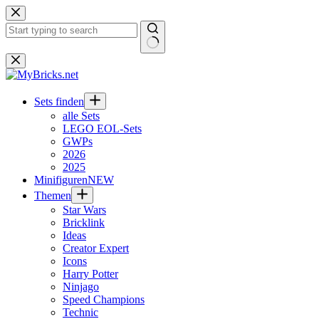
Zum
Inhalt
springen
Keine
Ergebnisse
Sets finden
alle Sets
LEGO EOL-Sets
GWPs
2026
2025
Minifiguren
NEW
Themen
Star Wars
Bricklink
Ideas
Creator Expert
Icons
Harry Potter
Ninjago
Speed Champions
Technic