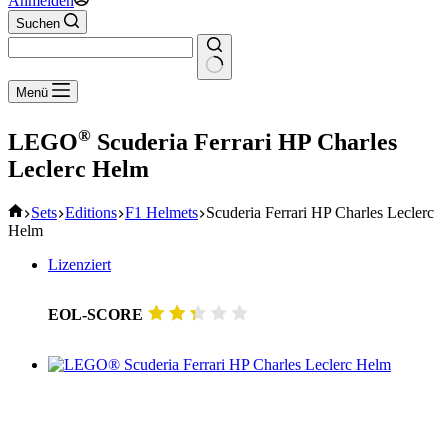
Anmelden
Suchen
Keine
Menü
Ergebnisse
®
LEGO
Scuderia Ferrari HP Charles
Leclerc Helm
Start
Sets
Editions
F1 Helmets
Scuderia Ferrari HP Charles Leclerc
Helm
Lizenziert
EOL-SCORE