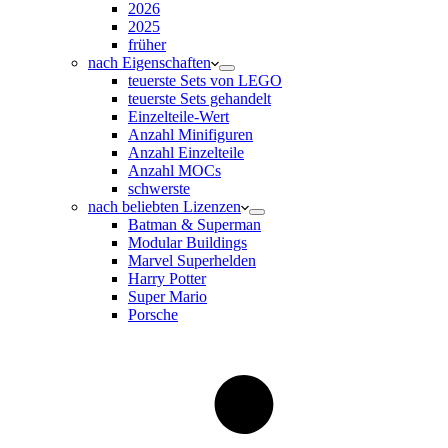
2026
2025
früher
nach Eigenschaften
teuerste Sets von LEGO
teuerste Sets gehandelt
Einzelteile-Wert
Anzahl Minifiguren
Anzahl Einzelteile
Anzahl MOCs
schwerste
nach beliebten Lizenzen
Batman & Superman
Modular Buildings
Marvel Superhelden
Harry Potter
Super Mario
Porsche