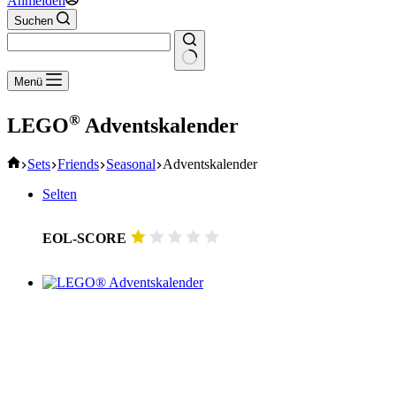
Anmelden
Suchen
Keine
Menü
Ergebnisse
®
LEGO
Adventskalender
Start
Sets
Friends
Seasonal
Adventskalender
Selten
EOL-SCORE