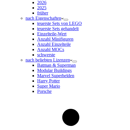
2026
2025
früher
nach Eigenschaften
teuerste Sets von LEGO
teuerste Sets gehandelt
Einzelteile-Wert
Anzahl Minifiguren
Anzahl Einzelteile
Anzahl MOCs
schwerste
nach beliebten Lizenzen
Batman & Superman
Modular Buildings
Marvel Superhelden
Harry Potter
Super Mario
Porsche