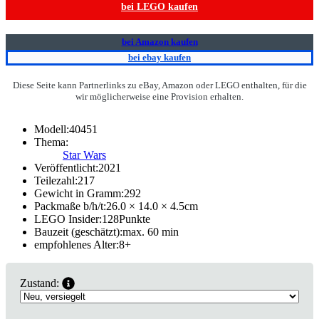
bei LEGO kaufen
bei Amazon kaufen
bei ebay kaufen
Diese Seite kann Partnerlinks zu eBay, Amazon oder LEGO enthalten, für die
wir möglicherweise eine Provision erhalten.
Modell:
40451
Thema:
Star Wars
Veröffentlicht:
2021
Teilezahl:
217
Gewicht in Gramm:
292
Packmaße b/h/t:
26.0 × 14.0 × 4.5
cm
LEGO Insider:
128
Punkte
Bauzeit (geschätzt):
max. 60 min
empfohlenes Alter:
8
+
Zustand: