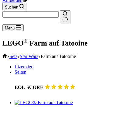
Anmelden
Suchen
Keine
Menü
Ergebnisse
®
LEGO
Farm auf Tatooine
Start
Sets
Star Wars
Farm auf Tatooine
Lizenziert
Selten
EOL-SCORE