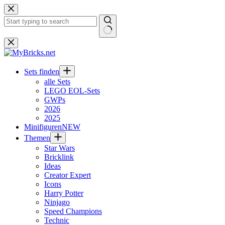
Zum
Inhalt
springen
Keine
Ergebnisse
Sets finden
alle Sets
LEGO EOL-Sets
GWPs
2026
2025
Minifiguren
NEW
Themen
Star Wars
Bricklink
Ideas
Creator Expert
Icons
Harry Potter
Ninjago
Speed Champions
Technic