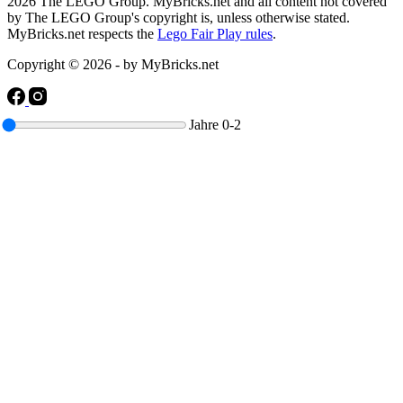
2026 The LEGO Group. MyBricks.net and all content not covered
by The LEGO Group's copyright is, unless otherwise stated.
MyBricks.net respects the
Lego Fair Play rules
.
Copyright © 2026 - by MyBricks.net
Jahre
0-2