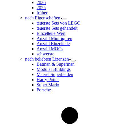
2026
2025
früher
nach Eigenschaften
teuerste Sets von LEGO
teuerste Sets gehandelt
Einzelteile-Wert
Anzahl Minifiguren
Anzahl Einzelteile
Anzahl MOCs
schwerste
nach beliebten Lizenzen
Batman & Superman
Modular Buildings
Marvel Superhelden
Harry Potter
Super Mario
Porsche