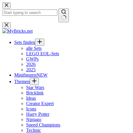
Zum
Inhalt
springen
Keine
Ergebnisse
Sets finden
alle Sets
LEGO EOL-Sets
GWPs
2026
2025
Minifiguren
NEW
Themen
Star Wars
Bricklink
Ideas
Creator Expert
Icons
Harry Potter
Ninjago
Speed Champions
Technic