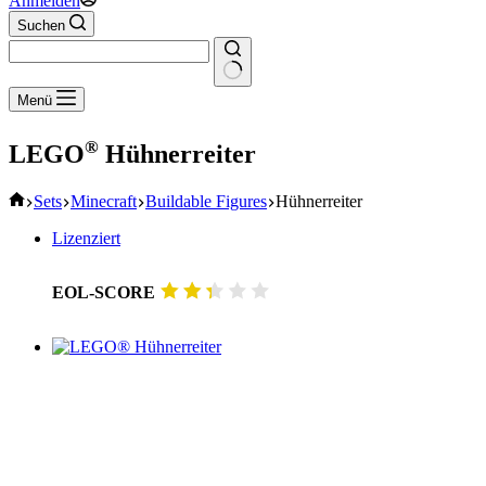
Anmelden
Suchen
Keine
Menü
Ergebnisse
®
LEGO
Hühnerreiter
Start
Sets
Minecraft
Buildable Figures
Hühnerreiter
Lizenziert
EOL-SCORE