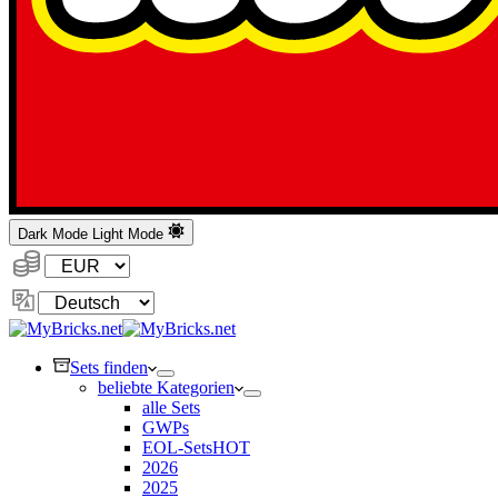
Dark Mode
Light Mode
Währung:
Sprache
ändern
Sets finden
beliebte Kategorien
alle Sets
GWPs
EOL-Sets
HOT
2026
2025