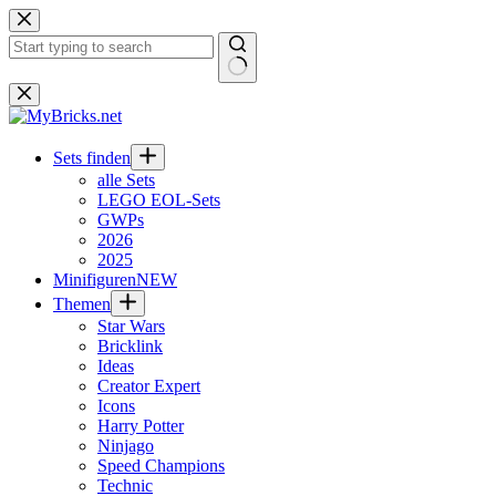
Zum
Inhalt
springen
Keine
Ergebnisse
Sets finden
alle Sets
LEGO EOL-Sets
GWPs
2026
2025
Minifiguren
NEW
Themen
Star Wars
Bricklink
Ideas
Creator Expert
Icons
Harry Potter
Ninjago
Speed Champions
Technic