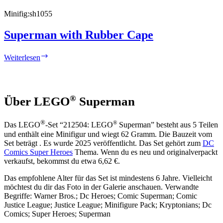
Minifig:
sh1055
Superman with Rubber Cape
Superman
Weiterlesen
with
Rubber
Cape
®
Über LEGO
Superman
®
®
Das LEGO
-Set “212504: LEGO
Superman” besteht aus 5 Teilen
und enthält eine Minifigur und wiegt 62 Gramm. Die Bauzeit vom
Set beträgt . Es wurde 2025 veröffentlicht. Das Set gehört zum
DC
Comics Super Heroes
Thema. Wenn du es neu und originalverpackt
verkaufst, bekommst du etwa 6,62 €.
Das empfohlene Alter für das Set ist mindestens 6 Jahre. Vielleicht
möchtest du dir das Foto in der Galerie anschauen. Verwandte
Begriffe: Warner Bros.; Dc Heroes; Comic Superman; Comic
Justice League; Justice League; Minifigure Pack; Kryptonians; Dc
Comics; Super Heroes; Superman