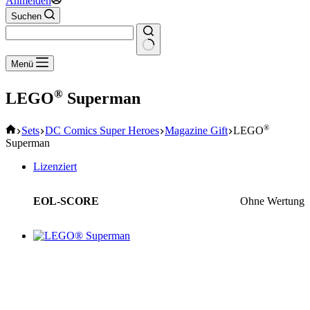
Anmelden
Suchen
Keine
Menü
Ergebnisse
®
LEGO
Superman
Start
®
Sets
DC Comics Super Heroes
Magazine Gift
LEGO
Superman
Lizenziert
EOL-SCORE
Ohne Wertung