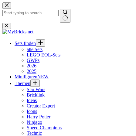
Zum
Inhalt
springen
Keine
Ergebnisse
Sets finden
alle Sets
LEGO EOL-Sets
GWPs
2026
2025
Minifiguren
NEW
Themen
Star Wars
Bricklink
Ideas
Creator Expert
Icons
Harry Potter
Ninjago
Speed Champions
Technic