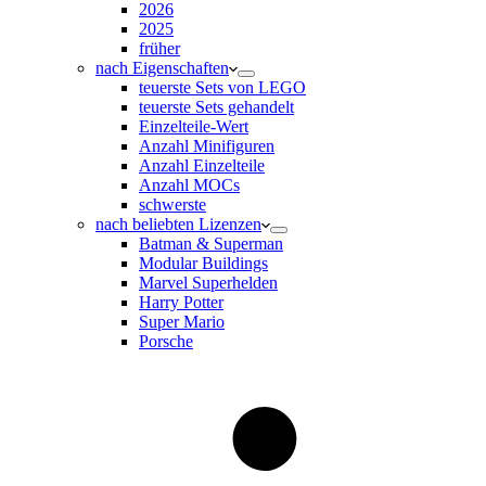
2026
2025
früher
nach Eigenschaften
teuerste Sets von LEGO
teuerste Sets gehandelt
Einzelteile-Wert
Anzahl Minifiguren
Anzahl Einzelteile
Anzahl MOCs
schwerste
nach beliebten Lizenzen
Batman & Superman
Modular Buildings
Marvel Superhelden
Harry Potter
Super Mario
Porsche