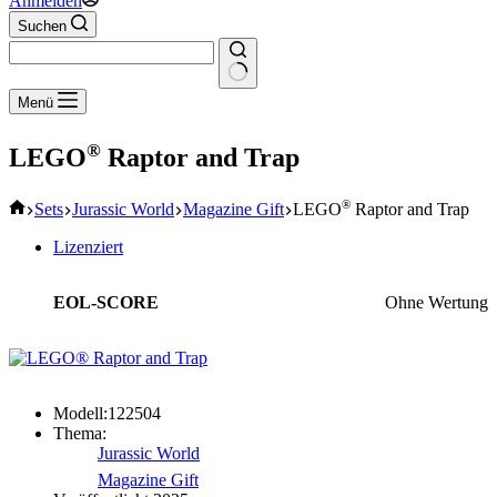
Anmelden
Suchen
Keine
Menü
Ergebnisse
®
LEGO
Raptor and Trap
Start
®
Sets
Jurassic World
Magazine Gift
LEGO
Raptor and Trap
Lizenziert
EOL-SCORE
Ohne Wertung
Modell:
122504
Thema:
Jurassic World
Magazine Gift