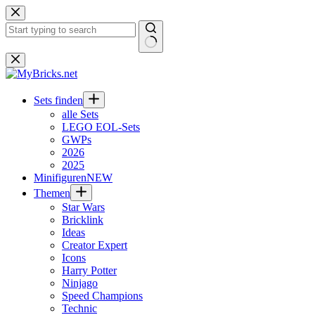
Zum
Inhalt
springen
Keine
Ergebnisse
Sets finden
alle Sets
LEGO EOL-Sets
GWPs
2026
2025
Minifiguren
NEW
Themen
Star Wars
Bricklink
Ideas
Creator Expert
Icons
Harry Potter
Ninjago
Speed Champions
Technic