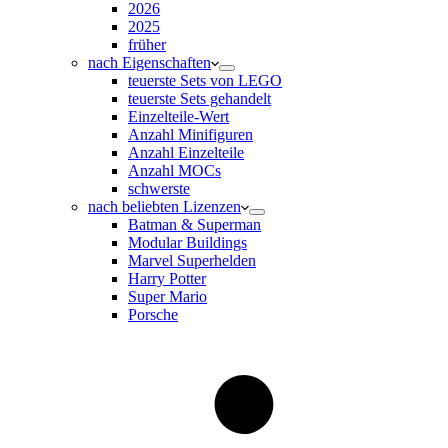
2026
2025
früher
nach Eigenschaften
teuerste Sets von LEGO
teuerste Sets gehandelt
Einzelteile-Wert
Anzahl Minifiguren
Anzahl Einzelteile
Anzahl MOCs
schwerste
nach beliebten Lizenzen
Batman & Superman
Modular Buildings
Marvel Superhelden
Harry Potter
Super Mario
Porsche