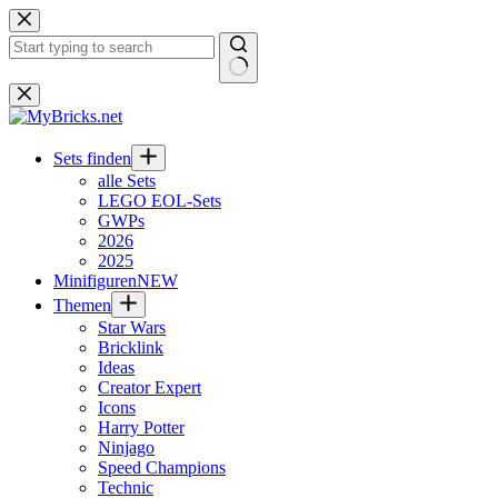
Zum
Inhalt
springen
Keine
Ergebnisse
Sets finden
alle Sets
LEGO EOL-Sets
GWPs
2026
2025
Minifiguren
NEW
Themen
Star Wars
Bricklink
Ideas
Creator Expert
Icons
Harry Potter
Ninjago
Speed Champions
Technic