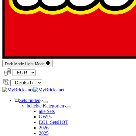
Dark Mode
Light Mode
Währung:
Sprache
ändern
Sets finden
beliebte Kategorien
alle Sets
GWPs
EOL-Sets
HOT
2026
2025