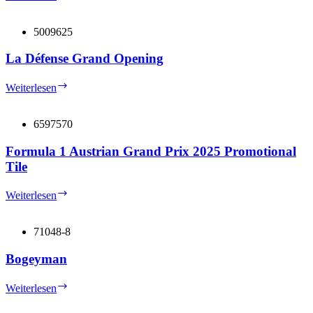
Run
5009625
La Défense Grand Opening
La
Weiterlesen
Défense
Grand
Opening
6597570
Formula 1 Austrian Grand Prix 2025 Promotional
Tile
Formula
Weiterlesen
1
Austrian
Grand
71048-8
Prix
2025
Bogeyman
Promotional
Tile
Bogeyman
Weiterlesen