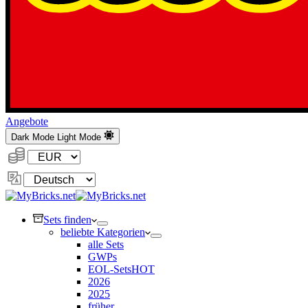
Angebote
Dark Mode
Light Mode
Währung:
Sprache
ändern
Sets finden
beliebte Kategorien
alle Sets
GWPs
EOL-Sets
HOT
2026
2025
früher