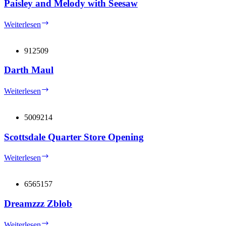
Paisley and Melody with Seesaw
Paisley
Weiterlesen
and
Melody
with
912509
Seesaw
Darth Maul
Darth
Weiterlesen
Maul
5009214
Scottsdale Quarter Store Opening
Scottsdale
Weiterlesen
Quarter
Store
Opening
6565157
Dreamzzz Zblob
Dreamzzz
Weiterlesen