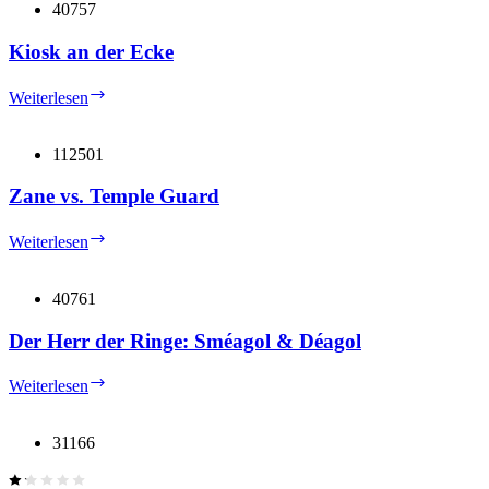
40757
Kiosk an der Ecke
Kiosk
Weiterlesen
an
der
Ecke
112501
Zane vs. Temple Guard
Zane
Weiterlesen
vs.
Temple
Guard
40761
Der Herr der Ringe: Sméagol & Déagol
Der
Weiterlesen
Herr
der
Ringe:
31166
Sméagol
&