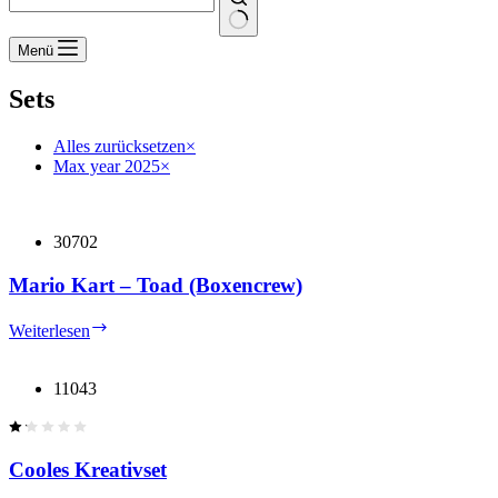
Keine
Menü
Ergebnisse
Sets
Alles zurücksetzen
×
Max year 2025
×
30702
Mario Kart – Toad (Boxencrew)
Mario
Weiterlesen
Kart
–
Toad
11043
(Boxencrew)
Cooles Kreativset