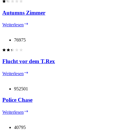
Autumns Zimmer
Autumns
Weiterlesen
Zimmer
76975
Flucht vor dem T.Rex
Flucht
Weiterlesen
vor
dem
T.Rex
952501
Police Chase
Police
Weiterlesen
Chase
40795