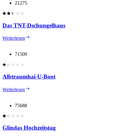
Starfighter
21275
Microfighter
Das TNT-Dschungelhaus
Das
Weiterlesen
TNT-
Dschungelhaus
71500
Albtraumhai-U-Boot
Albtraumhai-
Weiterlesen
U-
Boot
75688
Glindas Hochzeitstag