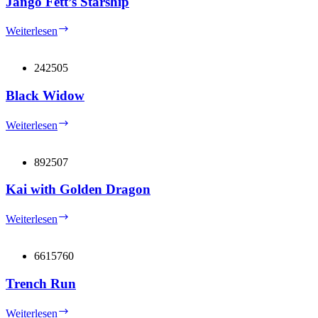
Jango Fett’s Starship
Jango
Weiterlesen
Fett’s
Starship
242505
Black Widow
Black
Weiterlesen
Widow
892507
Kai with Golden Dragon
Kai
Weiterlesen
with
Golden
Dragon
6615760
Trench Run
Trench
Weiterlesen