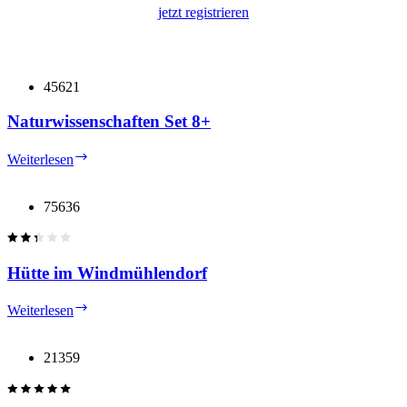
jetzt registrieren
45621
Naturwissenschaften Set 8+
Naturwissenschaften
Weiterlesen
Set
8+
75636
Hütte im Windmühlendorf
Hütte
Weiterlesen
im
Windmühlendorf
21359