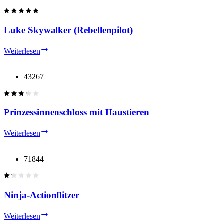
Luke Skywalker (Rebellenpilot)
Luke
Weiterlesen
Skywalker
(Rebellenpilot)
43267
Prinzessinnenschloss mit Haustieren
Prinzessinnenschloss
Weiterlesen
mit
Haustieren
71844
Ninja-Actionflitzer
Ninja-
Weiterlesen