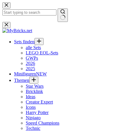
Zum
Inhalt
springen
Keine
Ergebnisse
Sets finden
alle Sets
LEGO EOL-Sets
GWPs
2026
2025
Minifiguren
NEW
Themen
Star Wars
Bricklink
Ideas
Creator Expert
Icons
Harry Potter
Ninjago
Speed Champions
Technic