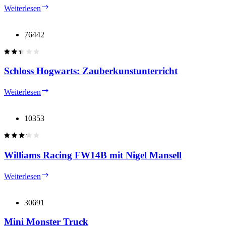
Cooles
Weiterlesen
Kreativset
76442
Schloss Hogwarts: Zauberkunstunterricht
Schloss
Weiterlesen
Hogwarts:
Zauberkunstunterricht
10353
Williams Racing FW14B mit Nigel Mansell
Williams
Weiterlesen
Racing
FW14B
mit
30691
Nigel
Mansell
Mini Monster Truck