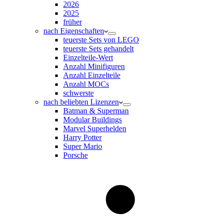
2026
2025
früher
nach Eigenschaften
teuerste Sets von LEGO
teuerste Sets gehandelt
Einzelteile-Wert
Anzahl Minifiguren
Anzahl Einzelteile
Anzahl MOCs
schwerste
nach beliebten Lizenzen
Batman & Superman
Modular Buildings
Marvel Superhelden
Harry Potter
Super Mario
Porsche