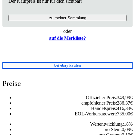
Der Kaufpreis ist nur für dich sichtbar!
zu meiner Sammlung
– oder –
auf die Merkliste?
bei ebay kaufen
Preise
Offizieller Preis:
349,99
€
empfohlener Preis:
286,37
€
Handelspreis:
416,33
€
EOL-Vorhersagewert:
735,00
€
Wertentwicklung:
18
%
pro Stein:
0,09
€
pro Gramm:
0,10
€