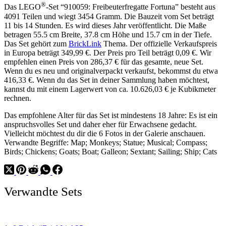
®
Das LEGO
-Set “910059: Freibeuterfregatte Fortuna” besteht aus
4091 Teilen und wiegt 3454 Gramm. Die Bauzeit vom Set beträgt
11 bis 14 Stunden. Es wird dieses Jahr veröffentlicht. Die Maße
betragen 55.5 cm Breite, 37.8 cm Höhe und 15.7 cm in der Tiefe.
Das Set gehört zum
BrickLink
Thema. Der offizielle Verkaufspreis
in Europa beträgt 349,99 €. Der Preis pro Teil beträgt 0,09 €. Wir
empfehlen einen Preis von 286,37 € für das gesamte, neue Set.
Wenn du es neu und originalverpackt verkaufst, bekommst du etwa
416,33 €. Wenn du das Set in deiner Sammlung haben möchtest,
kannst du mit einem Lagerwert von ca. 10.626,03 € je Kubikmeter
rechnen.
Das empfohlene Alter für das Set ist mindestens 18 Jahre: Es ist ein
anspruchsvolles Set und daher eher für Erwachsene gedacht.
Vielleicht möchtest du dir die 6 Fotos in der Galerie anschauen.
Verwandte Begriffe: Map; Monkeys; Statue; Musical; Compass;
Birds; Chickens; Goats; Boat; Galleon; Sextant; Sailing; Ship; Cats
Verwandte Sets