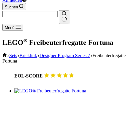
Anmelden
Suchen
Keine
Menü
Ergebnisse
®
LEGO
Freibeuterfregatte Fortuna
Start
Sets
Bricklink
Designer Program Series 7
Freibeuterfregatte
Fortuna
EOL-SCORE