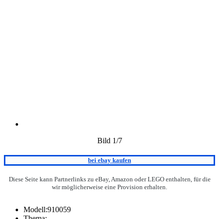
Bild
1
/7
bei ebay kaufen
Diese Seite kann Partnerlinks zu eBay, Amazon oder LEGO enthalten, für die
wir möglicherweise eine Provision erhalten.
Modell:
910059
Thema: