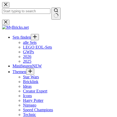
Zum
Inhalt
springen
Keine
Ergebnisse
Sets finden
alle Sets
LEGO EOL-Sets
GWPs
2026
2025
Minifiguren
NEW
Themen
Star Wars
Bricklink
Ideas
Creator Expert
Icons
Harry Potter
Ninjago
Speed Champions
Technic