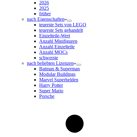
2026
2025
früher
nach Eigenschaften
teuerste Sets von LEGO
teuerste Sets gehandelt
Einzelteile-Wert
Anzahl Minifiguren
Anzahl Einzelteile
Anzahl MOCs
schwerste
nach beliebten Lizenzen
Batman & Superman
Modular Buildings
Marvel Superhelden
Harry Potter
Super Mario
Porsche