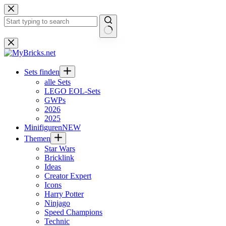
Zum
Inhalt
springen
Keine
Ergebnisse
Sets finden
alle Sets
LEGO EOL-Sets
GWPs
2026
2025
Minifiguren
NEW
Themen
Star Wars
Bricklink
Ideas
Creator Expert
Icons
Harry Potter
Ninjago
Speed Champions
Technic