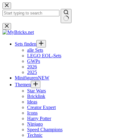
Zum
Inhalt
springen
Keine
Ergebnisse
Sets finden
alle Sets
LEGO EOL-Sets
GWPs
2026
2025
Minifiguren
NEW
Themen
Star Wars
Bricklink
Ideas
Creator Expert
Icons
Harry Potter
Ninjago
Speed Champions
Technic