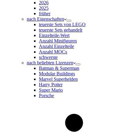
2026
2025
früher
nach Eigenschaften
teuerste Sets von LEGO
teuerste Sets gehandelt
Einzelteile-Wert
Anzahl Minifiguren
Anzahl Einzelteile
Anzahl MOCs
schwerste
nach beliebten Lizenzen
Batman & Superman
Modular Buildings
Marvel Superhelden
Harry Potter
Super Mario
Porsche