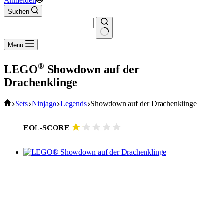
Anmelden
Suchen
Keine
Menü
Ergebnisse
®
LEGO
Showdown auf der
Drachenklinge
Start
Sets
Ninjago
Legends
Showdown auf der Drachenklinge
EOL-SCORE