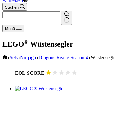
Anmelden
Suchen
Keine
Menü
Ergebnisse
®
LEGO
Wüstensegler
Start
Sets
Ninjago
Dragons Rising Season 4
Wüstensegler
EOL-SCORE