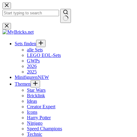
Zum
Inhalt
springen
Keine
Ergebnisse
Sets finden
alle Sets
LEGO EOL-Sets
GWPs
2026
2025
Minifiguren
NEW
Themen
Star Wars
Bricklink
Ideas
Creator Expert
Icons
Harry Potter
Ninjago
Speed Champions
Technic