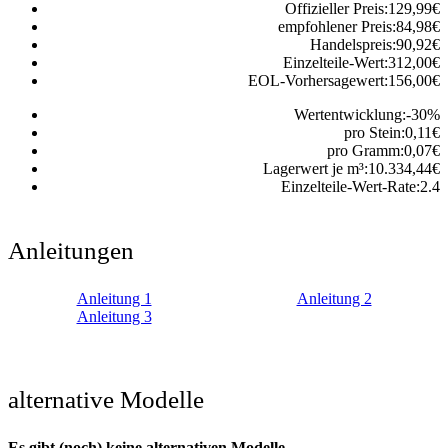
Offizieller Preis:
129,99
€
empfohlener Preis:
84,98
€
Handelspreis:
90,92
€
Einzelteile-Wert:
312,00
€
EOL-Vorhersagewert:
156,00
€
Wertentwicklung:
-30
%
pro Stein:
0,11
€
pro Gramm:
0,07
€
Lagerwert je m³:
10.334,44
€
Einzelteile-Wert-Rate:
2.4
Anleitungen
Anleitung 1
Anleitung 2
Anleitung 3
alternative Modelle
Es gibt (noch) keine alternativen Modelle.