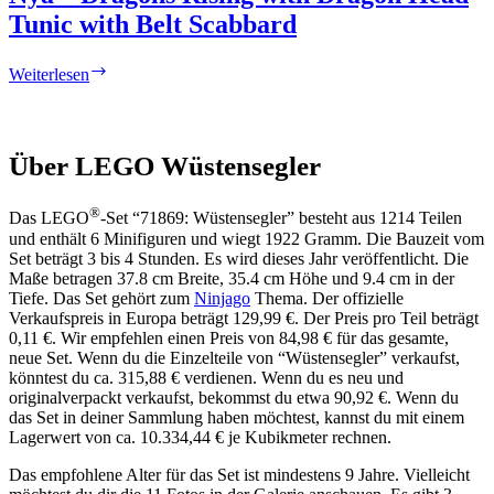
Dragon
Tunic with Belt Scabbard
Head
Tunic
with
Nya
Weiterlesen
Hair
–
Dragons
Rising
with
Über LEGO Wüstensegler
Dragon
Head
Tunic
®
Das LEGO
-Set “71869: Wüstensegler” besteht aus 1214 Teilen
with
und enthält 6 Minifiguren und wiegt 1922 Gramm. Die Bauzeit vom
Belt
Set beträgt 3 bis 4 Stunden. Es wird dieses Jahr veröffentlicht. Die
Scabbard
Maße betragen 37.8 cm Breite, 35.4 cm Höhe und 9.4 cm in der
Tiefe. Das Set gehört zum
Ninjago
Thema. Der offizielle
Verkaufspreis in Europa beträgt 129,99 €. Der Preis pro Teil beträgt
0,11 €. Wir empfehlen einen Preis von 84,98 € für das gesamte,
neue Set. Wenn du die Einzelteile von “Wüstensegler” verkaufst,
könntest du ca. 315,88 € verdienen. Wenn du es neu und
originalverpackt verkaufst, bekommst du etwa 90,92 €. Wenn du
das Set in deiner Sammlung haben möchtest, kannst du mit einem
Lagerwert von ca. 10.334,44 € je Kubikmeter rechnen.
Das empfohlene Alter für das Set ist mindestens 9 Jahre. Vielleicht