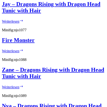
Jay – Dragons Rising with Dragon Head
Tunic with Hair
Jay
Weiterlesen
–
Dragons
Minifig:
njo1077
Rising
with
Fire Monster
Dragon
Head
Fire
Tunic
Weiterlesen
Monster
with
Hair
Minifig:
njo1088
Zane – Dragons Rising with Dragon Head
Tunic with Hair
Zane
Weiterlesen
–
Dragons
Minifig:
njo1089
Rising
with
Nya – Dragons Rising with Dragon Head