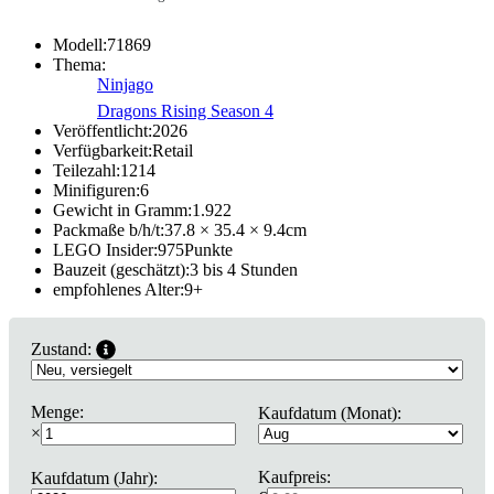
Modell:
71869
Thema:
Ninjago
Dragons Rising Season 4
Veröffentlicht:
2026
Verfügbarkeit:
Retail
Teilezahl:
1214
Minifiguren:
6
Gewicht in Gramm:
1.922
Packmaße b/h/t:
37.8 × 35.4 × 9.4
cm
LEGO Insider:
975
Punkte
Bauzeit (geschätzt):
3 bis 4 Stunden
empfohlenes Alter:
9
+
Zustand:
Menge:
Kaufdatum (Monat):
×
Kaufpreis:
Kaufdatum (Jahr):