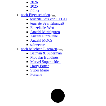
2026
2025
früher
nach Eigenschaften
teuerste Sets von LEGO
teuerste Sets gehandelt
Einzelteile-Wert
Anzahl Minifiguren
Anzahl Einzelteile
Anzahl MOCs
schwerste
nach beliebten Lizenzen
Batman & Superman
Modular Buildings
Marvel Superhelden
Harry Potter
Super Mario
Porsche