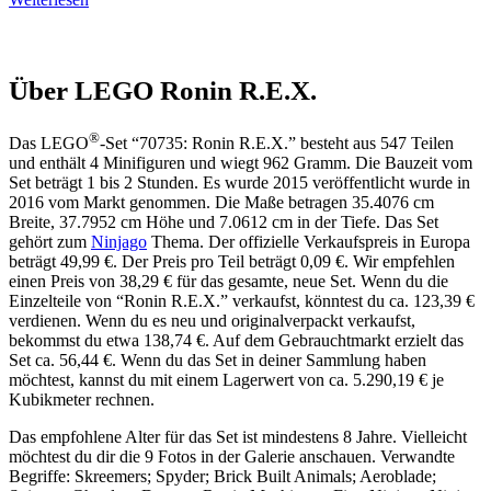
with
Dark
Red
Face
Über LEGO Ronin R.E.X.
Mask
and
Hat
®
Das LEGO
-Set “70735: Ronin R.E.X.” besteht aus 547 Teilen
und enthält 4 Minifiguren und wiegt 962 Gramm. Die Bauzeit vom
Set beträgt 1 bis 2 Stunden. Es wurde 2015 veröffentlicht wurde in
2016 vom Markt genommen. Die Maße betragen 35.4076 cm
Breite, 37.7952 cm Höhe und 7.0612 cm in der Tiefe. Das Set
gehört zum
Ninjago
Thema. Der offizielle Verkaufspreis in Europa
beträgt 49,99 €. Der Preis pro Teil beträgt 0,09 €. Wir empfehlen
einen Preis von 38,29 € für das gesamte, neue Set. Wenn du die
Einzelteile von “Ronin R.E.X.” verkaufst, könntest du ca. 123,39 €
verdienen. Wenn du es neu und originalverpackt verkaufst,
bekommst du etwa 138,74 €. Auf dem Gebrauchtmarkt erzielt das
Set ca. 56,44 €. Wenn du das Set in deiner Sammlung haben
möchtest, kannst du mit einem Lagerwert von ca. 5.290,19 € je
Kubikmeter rechnen.
Das empfohlene Alter für das Set ist mindestens 8 Jahre. Vielleicht
möchtest du dir die 9 Fotos in der Galerie anschauen. Verwandte
Begriffe: Skreemers; Spyder; Brick Built Animals; Aeroblade;