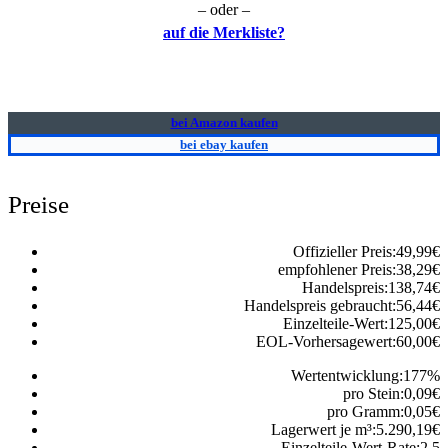
– oder –
auf die Merkliste?
bei Amazon kaufen
bei ebay kaufen
Preise
Offizieller Preis:
49,99
€
empfohlener Preis:
38,29
€
Handelspreis:
138,74
€
Handelspreis gebraucht:
56,44
€
Einzelteile-Wert:
125,00
€
EOL-Vorhersagewert:
60,00
€
Wertentwicklung:
177
%
pro Stein:
0,09
€
pro Gramm:
0,05
€
Lagerwert je m³:
5.290,19
€
Einzelteile-Wert-Rate:
2.5