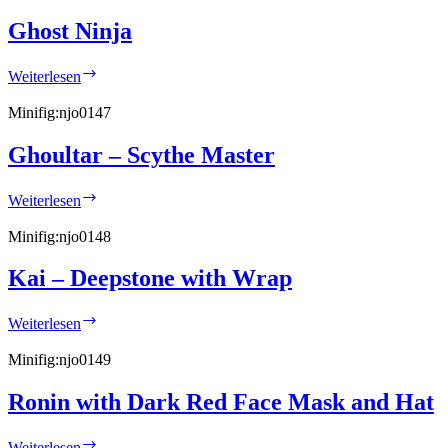
Ghost Ninja
Ghost
Weiterlesen
Ninja
Minifig:
njo0147
Ghoultar – Scythe Master
Ghoultar
Weiterlesen
–
Scythe
Minifig:
njo0148
Master
Kai – Deepstone with Wrap
Kai
Weiterlesen
–
Deepstone
Minifig:
njo0149
with
Wrap
Ronin with Dark Red Face Mask and Hat
Ronin
Weiterlesen