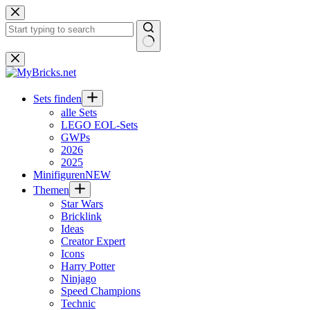
Zum
Inhalt
springen
Keine
Ergebnisse
Sets finden
alle Sets
LEGO EOL-Sets
GWPs
2026
2025
Minifiguren
NEW
Themen
Star Wars
Bricklink
Ideas
Creator Expert
Icons
Harry Potter
Ninjago
Speed Champions
Technic