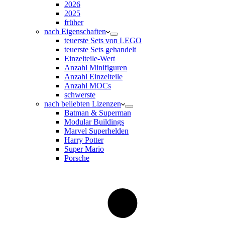
2026
2025
früher
nach Eigenschaften
teuerste Sets von LEGO
teuerste Sets gehandelt
Einzelteile-Wert
Anzahl Minifiguren
Anzahl Einzelteile
Anzahl MOCs
schwerste
nach beliebten Lizenzen
Batman & Superman
Modular Buildings
Marvel Superhelden
Harry Potter
Super Mario
Porsche