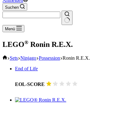
Anmelden
Suchen
Keine
Menü
Ergebnisse
®
LEGO
Ronin R.E.X.
Start
Sets
Ninjago
Possession
Ronin R.E.X.
End of Life
EOL-SCORE