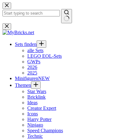
Zum
Inhalt
springen
Keine
Ergebnisse
Sets finden
alle Sets
LEGO EOL-Sets
GWPs
2026
2025
Minifiguren
NEW
Themen
Star Wars
Bricklink
Ideas
Creator Expert
Icons
Harry Potter
Ninjago
Speed Champions
Technic