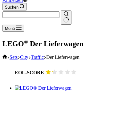
Anmelden
Suchen
Keine
Menü
Ergebnisse
®
LEGO
Der Lieferwagen
Start
Sets
City
Traffic
Der Lieferwagen
EOL-SCORE