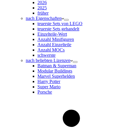
2026
2025
früher
nach Eigenschaften
teuerste Sets von LEGO
teuerste Sets gehandelt
Einzelteile-Wert
Anzahl Minifiguren
Anzahl Einzelteile
Anzahl MOCs
schwerste
nach beliebten Lizenzen
Batman & Superman
Modular Buildings
Marvel Superhelden
Harry Potter
Super Mario
Porsche