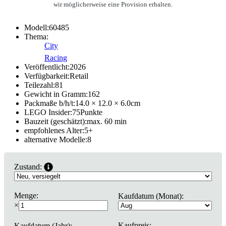
wir möglicherweise eine Provision erhalten.
Modell:
60485
Thema:
City
Racing
Veröffentlicht:
2026
Verfügbarkeit:
Retail
Teilezahl:
81
Gewicht in Gramm:
162
Packmaße b/h/t:
14.0 × 12.0 × 6.0
cm
LEGO Insider:
75
Punkte
Bauzeit (geschätzt):
max. 60 min
empfohlenes Alter:
5
+
alternative Modelle:
8
Zustand:
Menge:
Kaufdatum (Monat):
×
Kaufpreis:
Kaufdatum (Jahr):