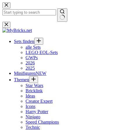
Zum
Inhalt
springen
Keine
Ergebnisse
Sets finden
alle Sets
LEGO EOL-Sets
GWPs
2026
2025
Minifiguren
NEW
Themen
Star Wars
Bricklink
Ideas
Creator Expert
Icons
Harry Potter
Ninjago
Speed Champions
Technic