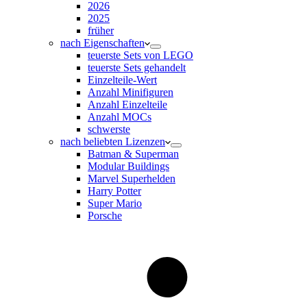
2026
2025
früher
nach Eigenschaften
teuerste Sets von LEGO
teuerste Sets gehandelt
Einzelteile-Wert
Anzahl Minifiguren
Anzahl Einzelteile
Anzahl MOCs
schwerste
nach beliebten Lizenzen
Batman & Superman
Modular Buildings
Marvel Superhelden
Harry Potter
Super Mario
Porsche