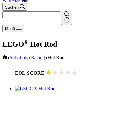
Anmelden
Suchen
Keine
Menü
Ergebnisse
®
LEGO
Hot Rod
Start
Sets
City
Racing
Hot Rod
EOL-SCORE