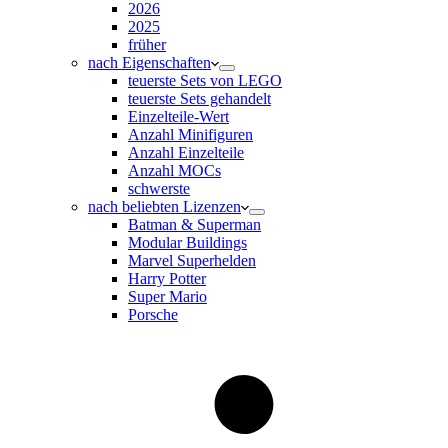
2026
2025
früher
nach Eigenschaften
teuerste Sets von LEGO
teuerste Sets gehandelt
Einzelteile-Wert
Anzahl Minifiguren
Anzahl Einzelteile
Anzahl MOCs
schwerste
nach beliebten Lizenzen
Batman & Superman
Modular Buildings
Marvel Superhelden
Harry Potter
Super Mario
Porsche