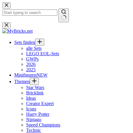
Zum
Inhalt
springen
Keine
Ergebnisse
Sets finden
alle Sets
LEGO EOL-Sets
GWPs
2026
2025
Minifiguren
NEW
Themen
Star Wars
Bricklink
Ideas
Creator Expert
Icons
Harry Potter
Ninjago
Speed Champions
Technic