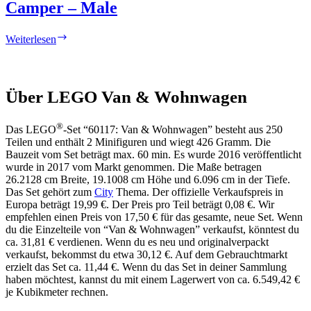
Camper – Male
Camper
Weiterlesen
–
Male
Über LEGO Van & Wohnwagen
®
Das LEGO
-Set “60117: Van & Wohnwagen” besteht aus 250
Teilen und enthält 2 Minifiguren und wiegt 426 Gramm. Die
Bauzeit vom Set beträgt max. 60 min. Es wurde 2016 veröffentlicht
wurde in 2017 vom Markt genommen. Die Maße betragen
26.2128 cm Breite, 19.1008 cm Höhe und 6.096 cm in der Tiefe.
Das Set gehört zum
City
Thema. Der offizielle Verkaufspreis in
Europa beträgt 19,99 €. Der Preis pro Teil beträgt 0,08 €. Wir
empfehlen einen Preis von 17,50 € für das gesamte, neue Set. Wenn
du die Einzelteile von “Van & Wohnwagen” verkaufst, könntest du
ca. 31,81 € verdienen. Wenn du es neu und originalverpackt
verkaufst, bekommst du etwa 30,12 €. Auf dem Gebrauchtmarkt
erzielt das Set ca. 11,44 €. Wenn du das Set in deiner Sammlung
haben möchtest, kannst du mit einem Lagerwert von ca. 6.549,42 €
je Kubikmeter rechnen.