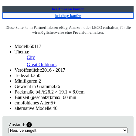
bei Amazon kaufen
bei ebay kaufen
Diese Seite kann Partnerlinks zu eBay, Amazon oder LEGO enthalten, für die
wir möglicherweise eine Provision erhalten.
Modell:
60117
Thema:
City
Great Outdoors
Veröffentlicht:
2016 - 2017
Teilezahl:
250
Minifiguren:
2
Gewicht in Gramm:
426
Packmaße b/h/t:
26.2 × 19.1 × 6.0
cm
Bauzeit (geschätzt):
max. 60 min
empfohlenes Alter:
5
+
alternative Modelle:
46
Zustand: