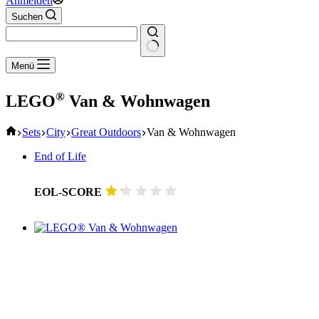
Anmelden
Suchen
Keine
Menü
Ergebnisse
®
LEGO
Van & Wohnwagen
Start
Sets
City
Great Outdoors
Van & Wohnwagen
End of Life
EOL-SCORE