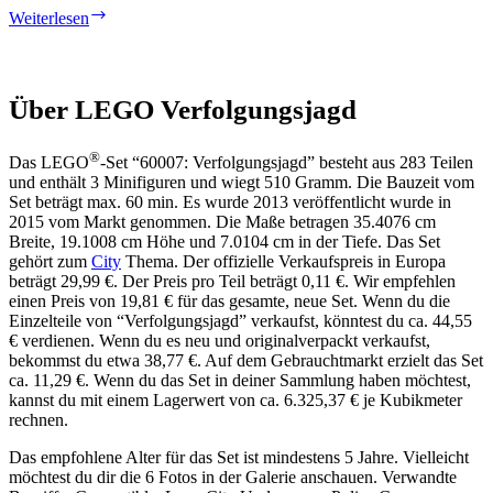
Burglar
Weiterlesen
Über LEGO Verfolgungsjagd
®
Das LEGO
-Set “60007: Verfolgungsjagd” besteht aus 283 Teilen
und enthält 3 Minifiguren und wiegt 510 Gramm. Die Bauzeit vom
Set beträgt max. 60 min. Es wurde 2013 veröffentlicht wurde in
2015 vom Markt genommen. Die Maße betragen 35.4076 cm
Breite, 19.1008 cm Höhe und 7.0104 cm in der Tiefe. Das Set
gehört zum
City
Thema. Der offizielle Verkaufspreis in Europa
beträgt 29,99 €. Der Preis pro Teil beträgt 0,11 €. Wir empfehlen
einen Preis von 19,81 € für das gesamte, neue Set. Wenn du die
Einzelteile von “Verfolgungsjagd” verkaufst, könntest du ca. 44,55
€ verdienen. Wenn du es neu und originalverpackt verkaufst,
bekommst du etwa 38,77 €. Auf dem Gebrauchtmarkt erzielt das Set
ca. 11,29 €. Wenn du das Set in deiner Sammlung haben möchtest,
kannst du mit einem Lagerwert von ca. 6.325,37 € je Kubikmeter
rechnen.
Das empfohlene Alter für das Set ist mindestens 5 Jahre. Vielleicht
möchtest du dir die 6 Fotos in der Galerie anschauen. Verwandte