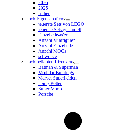
2026
2025
früher
nach Eigenschaften
teuerste Sets von LEGO
teuerste Sets gehandelt
Einzelteile-Wert
Anzahl Minifiguren
Anzahl Einzelteile
Anzahl MOCs
schwerste
nach beliebten Lizenzen
Batman & Superman
Modular Buildings
Marvel Superhelden
Harry Potter
Super Mario
Porsche