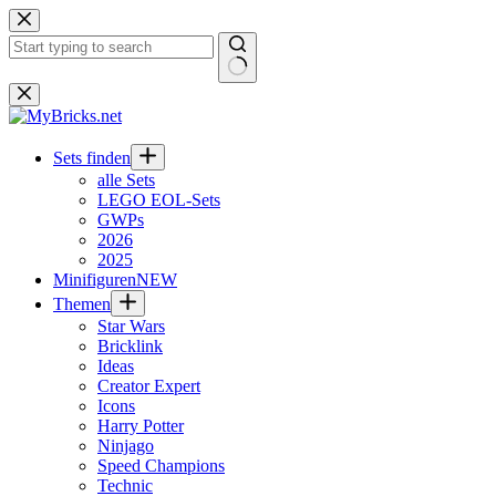
Zum
Inhalt
springen
Keine
Ergebnisse
Sets finden
alle Sets
LEGO EOL-Sets
GWPs
2026
2025
Minifiguren
NEW
Themen
Star Wars
Bricklink
Ideas
Creator Expert
Icons
Harry Potter
Ninjago
Speed Champions
Technic