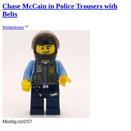
Chase McCain in Police Trousers with
Belts
Chase
Weiterlesen
McCain
in
Police
Trousers
with
Belts
Minifig:
cty0357