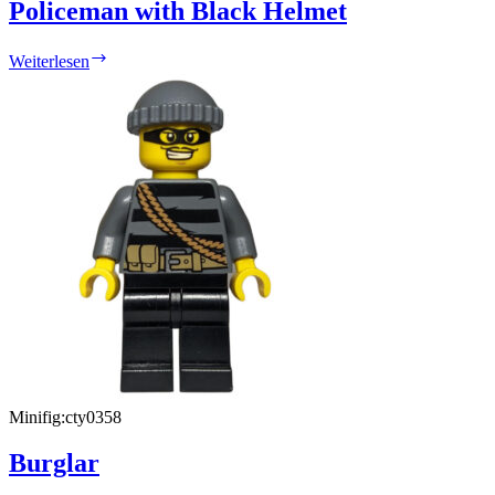
Policeman with Black Helmet
Policeman
Weiterlesen
with
Black
Helmet
Minifig:
cty0358
Burglar