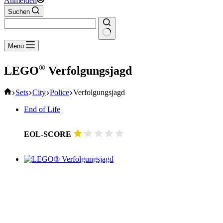
Anmelden
Suchen
Keine
Menü
Ergebnisse
®
LEGO
Verfolgungsjagd
Start
Sets
City
Police
Verfolgungsjagd
End of Life
EOL-SCORE